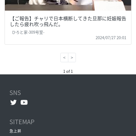
【ご報告】チャリで日本横断してきた旦那に妊娠報告
したら疲れ吹っ飛んだ。
ひろと家-309号室-
2024/07/27 20:01
<
>
1 of 1
SNS
SITEMAP
急上昇