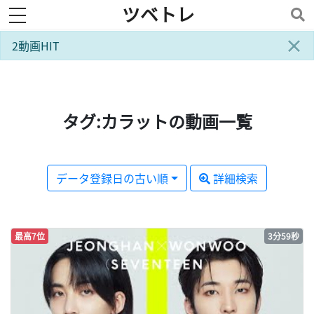
ツベトレ
toggle navigation
×
2動画HIT
タグ:カラットの動画一覧
データ登録日の古い順
詳細検索
最高7位
3分59秒