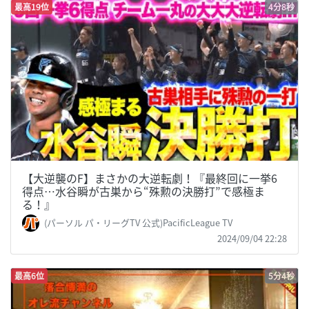
最高19位
4分8秒
【大逆襲のF】まさかの大逆転劇！『最終回に一挙6
得点…水谷瞬が古巣から“殊勲の決勝打”で感極ま
る！』
(パーソル パ・リーグTV 公式)PacificLeague TV
2024/09/04 22:28
最高6位
5分4秒