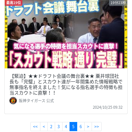
最高19位
19分23秒
【緊迫】★★ドラフト会議の舞台裏★★ 粟井球団社
長も「完璧」とスカウト達が一年間集めた情報戦略で
無事指名を終えました！気になる指名選手の特徴も担
当スカウトに直撃！！
阪神タイガース 公式
2024/10/25 09:32
(current)
<<
<
2
3
4
5
6
>
>>