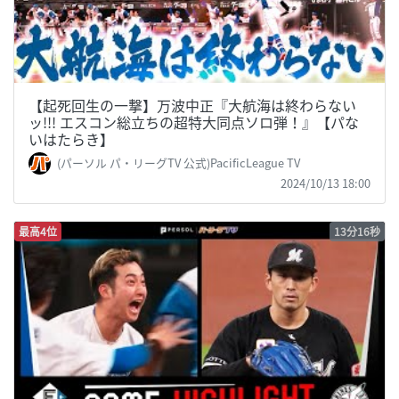
【起死回生の一撃】万波中正『大航海は終わらない
ッ!!! エスコン総立ちの超特大同点ソロ弾！』【パな
いはたらき】
(パーソル パ・リーグTV 公式)PacificLeague TV
2024/10/13 18:00
最高4位
13分16秒