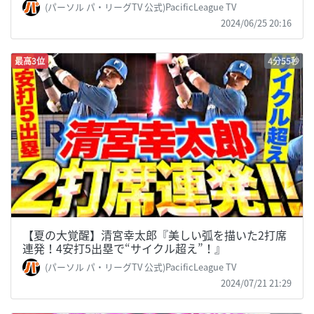
(パーソル パ・リーグTV 公式)PacificLeague TV
2024/06/25 20:16
最高3位
4分55秒
【夏の大覚醒】清宮幸太郎『美しい弧を描いた2打席
連発！4安打5出塁で“サイクル超え”！』
(パーソル パ・リーグTV 公式)PacificLeague TV
2024/07/21 21:29