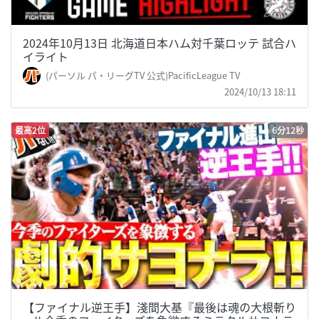
2024年10月13日 北海道日本ハム対千葉ロッテ 試合ハ
イライト
(パーソル パ・リーグTV 公式)PacificLeague TV
2024/10/13 18:11
最高2位
6分12秒
【ファイナル逆王手】淺間大基『最後は魂の大根斬り