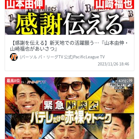
【感謝を伝える】新天地での活躍願う…『山本由伸・
山崎福也があいさつ』
(パーソル パ・リーグTV 公式)PacificLeague TV
2023/11/26 18:46
最高8位
43分2秒