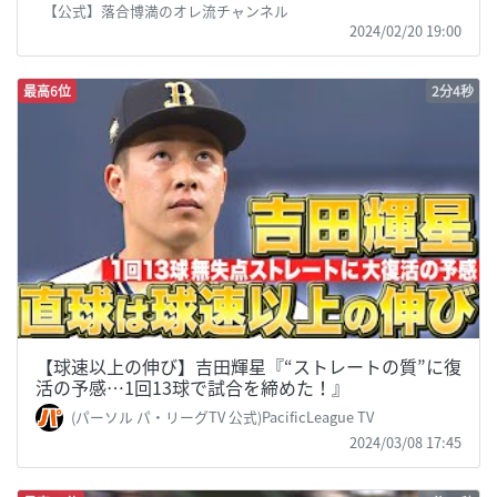
【公式】落合博満のオレ流チャンネル
2024/02/20 19:00
最高6位
2分4秒
【球速以上の伸び】吉田輝星『“ストレートの質”に復
活の予感…1回13球で試合を締めた！』
(パーソル パ・リーグTV 公式)PacificLeague TV
2024/03/08 17:45