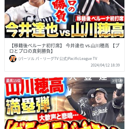
【移籍後ベルーナ初打席】 今井達也 vs.山川穂高 【プ
ロとプロの真剣勝負】
(パーソル パ・リーグTV 公式)PacificLeague TV
2024/04/12 18:39
最高15位
3分3秒