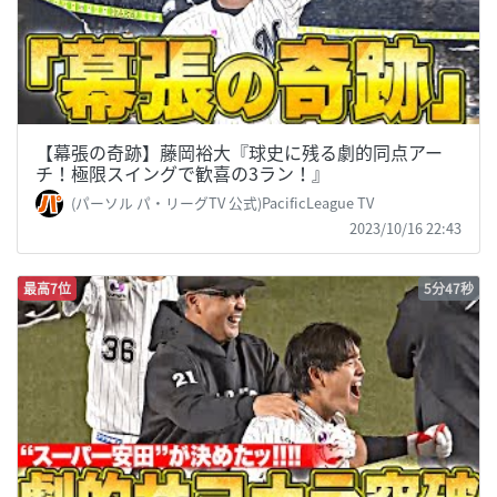
【幕張の奇跡】藤岡裕大『球史に残る劇的同点アー
チ！極限スイングで歓喜の3ラン！』
(パーソル パ・リーグTV 公式)PacificLeague TV
2023/10/16 22:43
最高7位
5分47秒