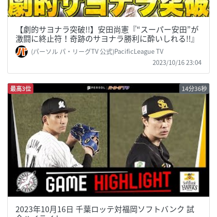
【劇的サヨナラ突破!!】安田尚憲『“スーパー安田”が
激闘に終止符！奇跡のサヨナラ勝利に酔いしれる!!』
(パーソル パ・リーグTV 公式)PacificLeague TV
2023/10/16 23:04
最高3位
14分36秒
2023年10月16日 千葉ロッテ対福岡ソフトバンク 試