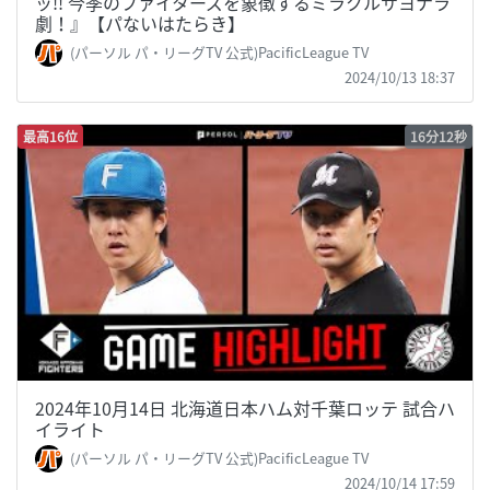
ッ!! 今季のファイターズを象徴するミラクルサヨナラ
劇！』【パないはたらき】
(パーソル パ・リーグTV 公式)PacificLeague TV
2024/10/13 18:37
最高16位
16分12秒
2024年10月14日 北海道日本ハム対千葉ロッテ 試合ハ
イライト
(パーソル パ・リーグTV 公式)PacificLeague TV
2024/10/14 17:59