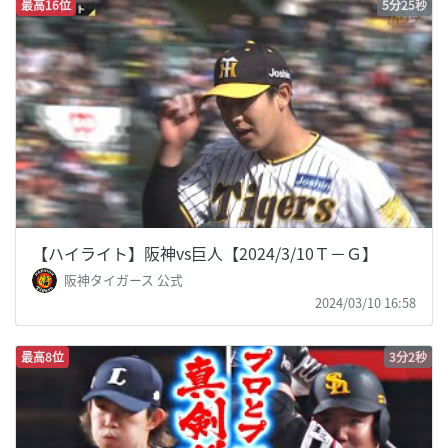
最高16位
5分25秒
【ハイライト】阪神vs巨人【2024/3/10Ｔ－Ｇ】
阪神タイガース 公式
2024/03/10 16:58
最高8位
3分2秒