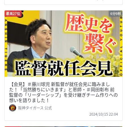
最高27位
6分9秒
【会見】＃藤川球児 新監督が就任会見に臨みまし
た！「当然勝ちにいきます」と恩師・＃岡田彰布 前
監督の「リーダーシップ」を受け継ぎチーム作りへの
想いを語りました！
阪神タイガース 公式
2024/10/15 22:04