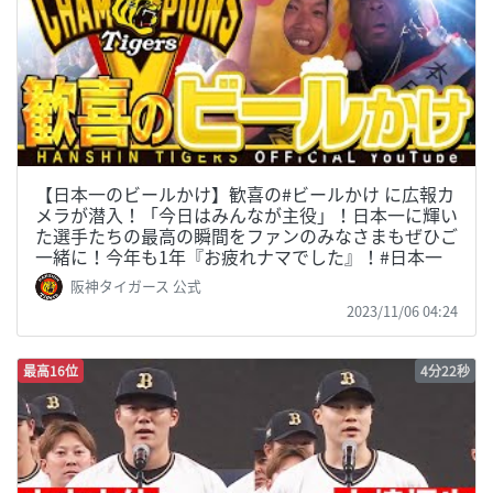
【日本一のビールかけ】歓喜の#ビールかけ に広報カ
メラが潜入！「今日はみんなが主役」！日本一に輝い
た選手たちの最高の瞬間をファンのみなさまもぜひご
一緒に！今年も1年『お疲れナマでした』！#日本一
阪神タイガース 公式
2023/11/06 04:24
最高16位
4分22秒