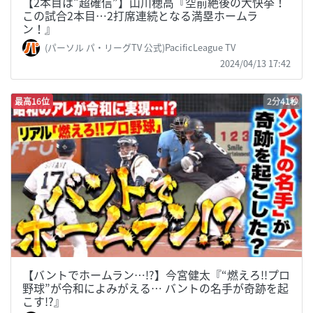
【2本目は“超確信”】山川穂高『空前絶後の大快挙！
この試合2本目…2打席連続となる満塁ホームラ
ン！』
(パーソル パ・リーグTV 公式)PacificLeague TV
2024/04/13 17:42
最高16位
2分41秒
【バントでホームラン…!?】今宮健太『“燃えろ!!プロ
野球”が令和によみがえる… バントの名手が奇跡を起
こす!?』