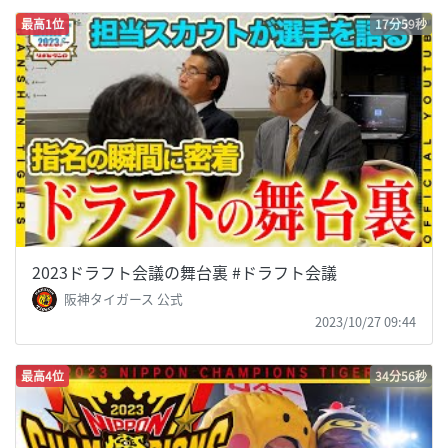
最高1位
17分59秒
2023ドラフト会議の舞台裏 #ドラフト会議
阪神タイガース 公式
2023/10/27 09:44
最高4位
34分56秒