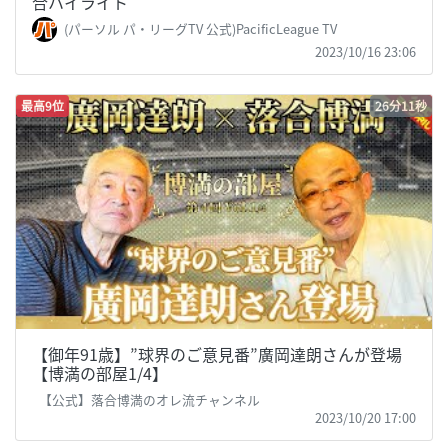
合ハイライト
(パーソル パ・リーグTV 公式)PacificLeague TV
2023/10/16 23:06
最高9位
26分11秒
【御年91歳】”球界のご意見番”廣岡達朗さんが登場
【博満の部屋1/4】
【公式】落合博満のオレ流チャンネル
2023/10/20 17:00