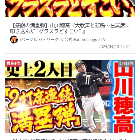
【感謝の満塁弾】山川穂高『大歓声と悲鳴…左翼席に
叩き込んだ “グラスラどすこい” 』
(パーソル パ・リーグTV 公式)PacificLeague TV
2024/04/13 17:21
最高4位
2分18秒