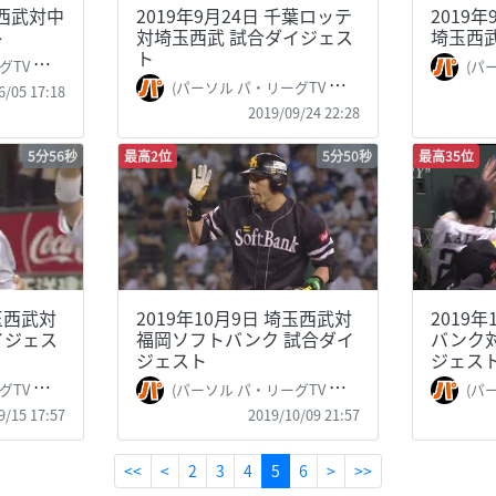
玉西武対中
2019年9月24日 千葉ロッテ
2019
ト
対埼玉西武 試合ダイジェス
埼玉西
ト
ague TV
(パーソル 
(パーソル パ・リーグTV 公式)PacificLeague TV
6/05 17:18
2019/09/24 22:28
5分56秒
最高2位
5分50秒
最高35位
埼玉西武対
2019年10月9日 埼玉西武対
2019
イジェス
福岡ソフトバンク 試合ダイ
バンク
ジェスト
ジェス
ague TV
(パーソル パ・リーグTV 公式)PacificLeague TV
(パーソル 
9/15 17:57
2019/10/09 21:57
(current)
<<
<
2
3
4
5
6
>
>>