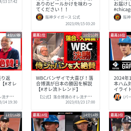
4/13 17:42
ありのビールかけを味わっ
お届け
てください！！
#chica
阪神タイガース 公式
阪神
2023/09/15 03:20
4分37秒
最高1位
10分33秒
最高16位
振り返
WBCバンザイで大喜び！落
2024
【#オレ
合博満が日本の勝因を解説
本ハム
【#オレ流トレンド】
イライ
ャンネル
【公式】落合博満のオレ流チャンネル
(パーソル 
3/14 19:30
2023/03/23 17:00
13分16秒
最高16位
14分14秒
最高3位