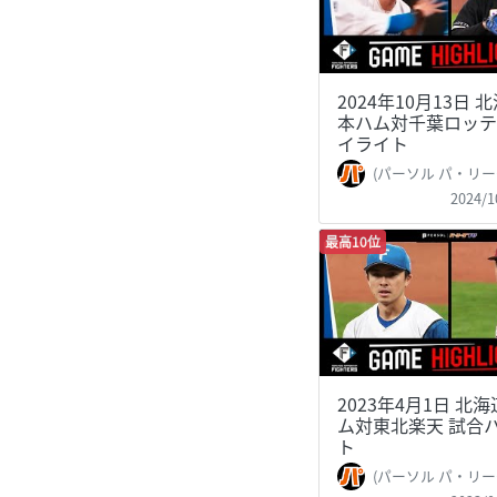
2024年10月13日 
本ハム対千葉ロッテ
イライト
(パーソル パ・リーグTV 公式)PacificLe
2024/1
最高10位
2023年4月1日 北
ム対東北楽天 試合
ト
(パーソル パ・リーグTV 公式)PacificLe