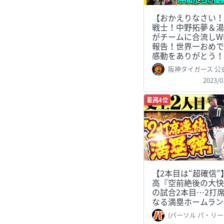
【おかえりなさい！
戦士！中野拓夢＆湯
がチームに合流しW
報告！世界一おめで
感動をありがとう！
阪神タイガース 公
2023/0
最高4位
【2本目は“超確信”
高『空前絶後の大快
の試合2本目…2打
なる満塁ホームラン
(パーソル パ・リーグTV 公式)PacificLe