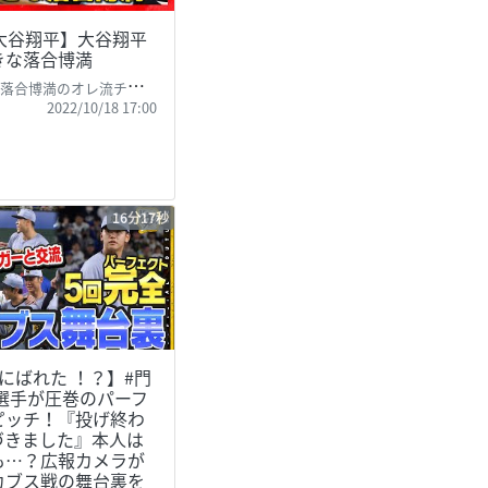
 大谷翔平】大谷翔平
きな落合博満
合博満のオレ流チャンネル
2022/10/18 17:00
16分17秒
にばれた ！？】#門
 選手が圧巻のパーフ
ピッチ！『投げ終わ
づきました』本人は
も…？広報カメラが
カブス戦の舞台裏を