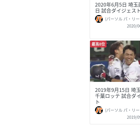
2020年6月5日 埼
日 試合ダイジェス
(パーソル パ・リーグTV 公式)PacificLe
2020/0
最高8位
2019年9月15日 
千葉ロッテ 試合ダ
ト
(パーソル パ・リーグTV 公式)PacificLe
2019/0