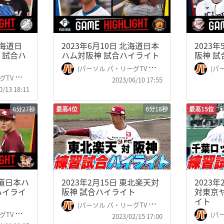
北海道日
2023年6月10日 北海道日本
2023
 試合ハ
ハム対阪神 試合ハイライト
阪神 
(パーソル パ・リーグTV 公式)PacificLeague TV
(パーソル 
ague TV
2023/06/10 17:55
0/13 18:11
6分27秒
最高4位
6分18秒
最高15位
海道日本ハ
2023年2月15日 東北楽天対
2023
ハイライ
阪神 試合ハイライト
対東京
イト
(パーソル パ・リーグTV 公式)PacificLeague TV
ague TV
(パーソル 
2023/02/15 17:00