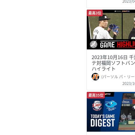
2023/0
最高3位
2023年10月16日 
テ対福岡ソフトバン
ハイライト
(パーソル パ・リーグTV 公式)PacificLe
2023/1
最高35位