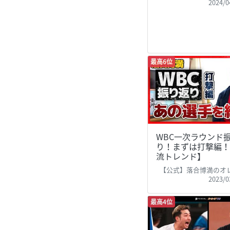
2024/0
最高6位
WBC一次ラウンド
り！まずは打撃編！
流トレンド】
【公式】落合博満のオレ流チ
2023/0
最高4位