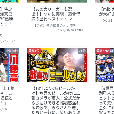
】侍虎
【あの大リーガーも選
【mlb
浅京己
出！】ついに実現！落合博
が大好
BC優勝
満の歴代ベストナイン
【公式】落
とう！
【公式】落合博満のオレ流チャンネル
2022/08/24 17:00
式
3/25 20:27
2分18秒
最高1位
21分
最高22位
】山川穂
【18年ぶりの#ビールか
【#世界
挙！こ
け】歓喜のビールかけに広
別啓人
席連続と
報カメラが潜入！公式だか
ェクト
！』
らお届けできる臨場感溢れ
って気
る映像で、みなさんも選手
意外に
ague TV
たちと一緒に、笑いあり涙
捉えた