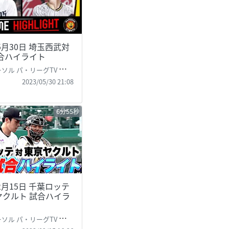
年5月30日 埼玉西武対
試合ハイライト
パ・リーグTV 公式)PacificLeague TV
2023/05/30 21:08
6分55秒
年2月15日 千葉ロッテ
ヤクルト 試合ハイラ
パ・リーグTV 公式)PacificLeague TV