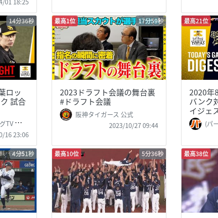
4/01 18:25
14分36秒
最高1位
17分59秒
最高21位
千葉ロッ
2023ドラフト会議の舞台裏
2020
ク 試合
#ドラフト会議
バンク
イジェ
阪神タイガース 公式
ague TV
(パーソル 
2023/10/27 09:44
0/16 23:06
4分51秒
最高10位
5分36秒
最高38位