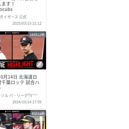
します！
gocubs
タイガース 公式
2025/03/15 21:12
16分12秒
年10月14日 北海道日
対千葉ロッテ 試合ハ
ト
パ・リーグTV 公式)PacificLeague TV
2024/10/14 17:59
8分31秒