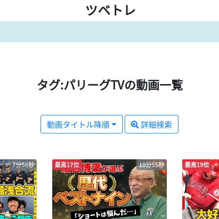
ツベトレ
タグ:パリーグTVの動画一覧
動画タイトル降順
詳細検索
7分56秒
最高17位
10分55秒
最高19位