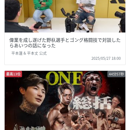
偉業を成し遂げた野杁選手とゴング格闘技で対談した
らあいつの話になった
平本蓮 & 平本丈 公式
2025/05/27 18:00
最高13位
44分57秒