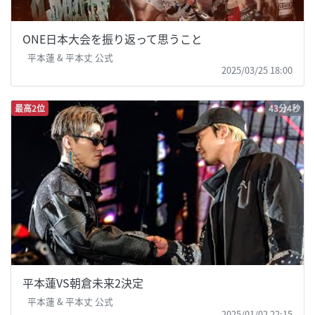
ONE日本大会を振り返って思うこと
平本蓮 & 平本丈 公式
2025/03/25 18:00
最高2位
43分4秒
平本蓮VS朝倉未来2決定
平本蓮 & 平本丈 公式
2025/01/02 22:15