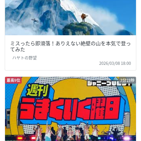
ミスったら即滑落！ありえない絶壁の山を本気で登っ
てみた
ハヤトの野望
2026/03/08 18:00
最高9位
3分19秒