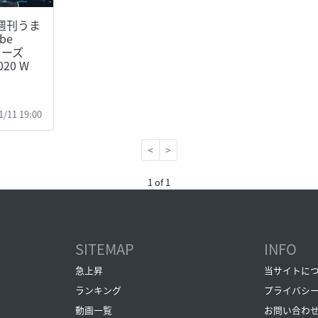
週刊うま
be
ニーズ
020 W
1/11 19:00
<
>
1 of 1
SITEMAP
INFO
急上昇
当サイトに
ランキング
プライバシ
動画一覧
お問い合わ