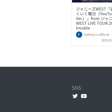
ジャニーズWEST「
くいく曜日（YouTu
Ver.）」from ジャ
WEST LIVE TOUR 2
trouble
Johnny's official
2021/0
SNS