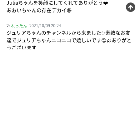
Juliaちゃんを笑顔にしてくれてありがとう❤️
あおいちゃんの存在デカイ😆
2:
れったん
2021/10/09 20:24
ジュリアちゃんのチャンネルから来ました✨素敵なお友
達でジュリアちゃんニコニコで嬉しいです😌🌿ありがと
うございます
3:
しましま
2021/10/10 0:53
ジュリアちゃんが紹介している時、
優しい顔で話を聞いてるアオイちゃん素敵💖
シェアするのとかもいい感じ〜！！
コストコ行ってみたいな、、、🥺
4:
ちゃんりりか
2021/10/09 19:57
この二人のコラボ可愛くて本当に大好きです♥️
見ていたらこっちまで自然と笑顔になる☺️