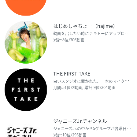
はじめしゃちょー（hajime）
動
画を出したい時にテキトーにアップロードします。 オールジャンル!!!!なんでもしたいこと動画にして
累計:8位/306動画
THE FIRST TAKE
白
いスタジオに置かれた、一本のマイク。 ここでのルールは、ただ一つ。 一発撮りのパフォーマンスをす
月間:51位/2動画, 累計:9位/304動画
ジャニーズJr.チャンネル
ジ
ャニーズJr.の中から5グループが各曜日を担当し、毎週20:00に配信していきます。動画の内容は、
累計:10位/296動画