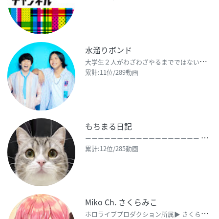
水溜りボンド
大
学生２人がわざわざやるまでではないけど、なぜか気になることを毎日20時に投稿してます！ ジャンルは
累計:11位/289動画
もちまる日記
ー
ーーーーーーーーーーーーーーーーー ●もちまる ・誕生日 2019年10月24日 ・猫種 スコテ
累計:12位/285動画
Miko Ch. さくらみこ
ホ
ロライブプロダクション所属▶︎ さくらみこ（Sakura Miko）です！ ３月５日生まれ /