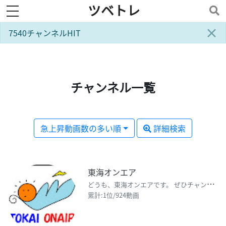
ツベトレ
toggle navigation
×
7540チャンネルHIT
チャンネル一覧
急上昇動画数の多い順
詳細検索
東海オンエア
ど
うも、東海オンエアです。 ぜひチャンネル登録お願いします！ サブチャンネル【東海オンエアの控え室
累計:1位/924動画