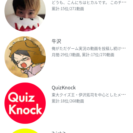
ど
うも、こんにちはヒカルです。 このチャンネルでは都市伝説や、心霊体験（ホラー）、他には実験検証、ド
累計:15位/271動画
牛沢
俺
がただゲーム実況の動画を投稿し続けるチャンネル 【twitter】http://twitter.c
月間:29位/3動画, 累計:17位/270動画
QuizKnock
東
大クイズ王・伊沢拓司を中心としたメンバーが、ガチンコクイズや盛り上がるゲーム、激ムズ入試問題など様
累計:18位/268動画