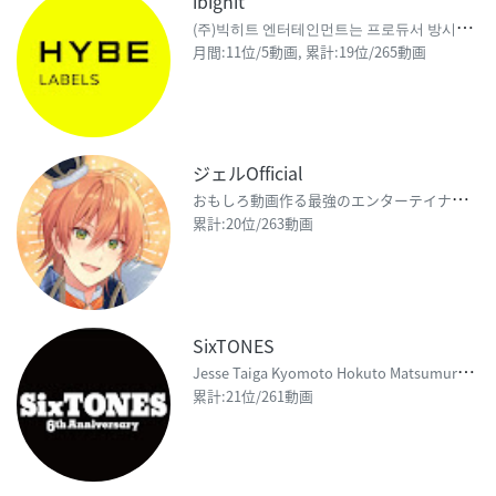
ibighit
(
주)빅히트 엔터테인먼트는 프로듀서 방시혁을 중심으로 음악제작, 연예인 매니지먼트,음악퍼블
月間:11位/5動画, 累計:19位/265動画
ジェルOfficial
お
もしろ動画作る最強のエンターテイナーです チャンネル登録してくれたら笑顔をたくさん届けられます
累計:20位/263動画
SixTONES
J
esse Taiga Kyomoto Hokuto Matsumura Yugo Kochi S
累計:21位/261動画