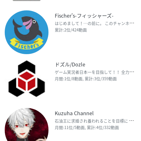
Fischer's-フィッシャーズ-
は
じめまして！…の前に。 このチャンネルの動画を見て真似をしたり、参考にして怪我をしたなどについて
累計:2位/424動画
ドズル/Dozle
ゲ
ーム実況者日本一を目指して！！ 全力で活動していきます！！ 応援してくれる方、ありがとうござい
月間:1位/8動画, 累計:3位/359動画
Kuzuha Channel
石
油王に求婚され養われることを目標に バーチャルライバーを始めた吸血鬼の葛葉 (くずは) です G
月間:11位/5動画, 累計:4位/332動画