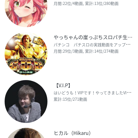
月間:22位/4動画, 累計:13位/280動画
やっちゃんの崖っぷちスロパチ生活
パ
チンコ パチスロの実践動画をアップしています。 視聴者の方が楽しく、熱くなれるような動画を目指して
月間:29位/3動画, 累計:14位/274動画
【V.I.P】
は
いどうも！VIPです！やってきましたVIPです！よろしくお願いしますVIPです！ プロ野球スピリ
累計:15位/271動画
ヒカル（Hikaru）