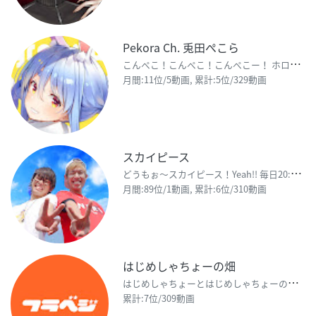
Pekora Ch. 兎田ぺこら
こ
んぺこ！こんぺこ！こんぺこー！ ホロライブ3期生の兎田ぺこら（Usada Pekora)ぺこ👯‍♀
月間:11位/5動画, 累計:5位/329動画
スカイピース
ど
うもぉ〜スカイピース！Yeah!! 毎日20:00に更新中！ チャンネル登録よろしくお願いします
月間:89位/1動画, 累計:6位/310動画
はじめしゃちょーの畑
は
じめしゃちょーとはじめしゃちょーの周りの人達で作ったチャンネルです。 もやしと愉快な仲間達で日々よ
累計:7位/309動画