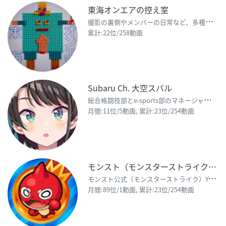
東海オンエアの控え室
撮
影の裏側やメンバーの日常など、多種多様な動画が目白押し！ それがこのサブチャンネル【東海オンエアの
累計:22位/258動画
Subaru Ch. 大空スバル
総
合格闘技部とe-sports部のマネージャーっす！みんなのファイトのお手伝いするッス!!🌟 【関連
月間:11位/5動画, 累計:23位/254動画
モンスト（モンスターストライク）公式
モ
ンスト公式（モンスターストライク）YouTubeチャンネル。 弁財天やマナといったガチャや、ウ
月間:89位/1動画, 累計:23位/254動画