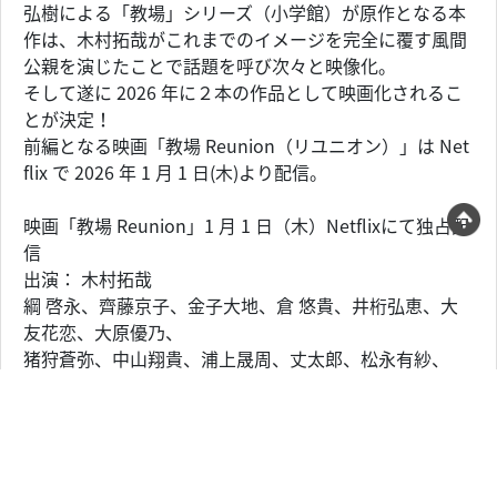
弘樹による「教場」シリーズ（小学館）が原作となる本
作は、木村拓哉がこれまでのイメージを完全に覆す風間
公親を演じたことで話題を呼び次々と映像化。
そして遂に 2026 年に２本の作品として映画化されるこ
とが決定！
前編となる映画「教場 Reunion（リユニオン）」は Net
flix で 2026 年 1 月 1 日(木)より配信。
映画「教場 Reunion」1 月 1 日（木）Netflixにて独占配
信
出演： 木村拓哉
綱 啓永、齊藤京子、金子大地、倉 悠貴、井桁弘恵、大
友花恋、大原優乃、
猪狩蒼弥、中山翔貴、浦上晟周、丈太郎、松永有紗、
佐藤仁美、和田正人、荒井敦史、高橋ひとみ
佐藤勝利、中村 蒼 ／ 小日向文世
原作： 長岡弘樹「教場」シリーズ／「新・教場」「新・
教場２」（小学館刊）
監督： 中江 功