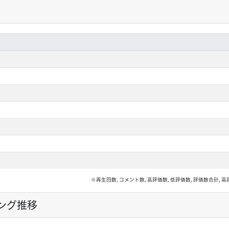
※再生回数, コメント数, 高評価数, 低評価数, 評価数合計
ング推移