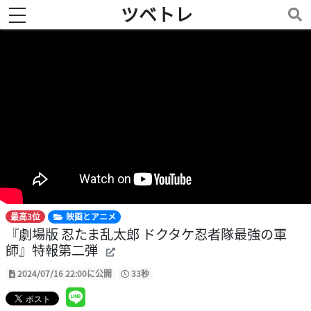
ツベトレ
toggle navigation
最高3位
映画とアニメ
『劇場版 忍たま乱太郎 ドクタケ忍者隊最強の軍
師』特報第二弾
2024/07/16 22:00に公開
33秒