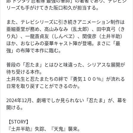
郎 ドクタケ忍者隊 最強の軍師」の著者であり、テレビシ
リーズも手がけてきた阪口和久が担当する。
また、テレビシリーズに引き続きアニメーション制作は
亜細亜堂が務め、高山みなみ（乱太郎）、田中真弓（き
り丸）、一龍斎貞友（しんべヱ）、関俊彦（土井半助）
ほか、おなじみの豪華キャスト陣が登場。まさに「最
強」の布陣で本作に臨む。
普段の「忍たま」とはひと味違った、シリアスな展開が
待ち受ける本作。
土井先生と忍たまたちの絆で『勇気１００％』が流れる
日常を取り戻すことができるのか。
2024年12月、劇場でしか見られない「忍たま」が、幕を
開ける。
【STORY】
『土井半助』失踪、『天鬼』襲来。