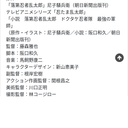
「落第忍者乱太郎」尼子騒兵衛（朝日新聞出版刊）
テレビアニメシリーズ「忍たま乱太郎」
「小説 落第忍者乱太郎 ドクタケ忍者隊 最強の軍
師」
（原作・イラスト：尼子騒兵衛／小説：阪口和久／朝日
新聞出版刊）
監督：藤森雅也
脚本：阪口和久
音楽：馬飼野康二
キャラクターデザイン：新山恵美子
副監督：根岸宏樹
アクション作画監督：関根昌之
美術監督：川口正明
撮影監督：林コージロー
色彩設計：村田恵里子
編集：坂本雅紀
音響監督：大熊昭
音響効果：庄司雅弘