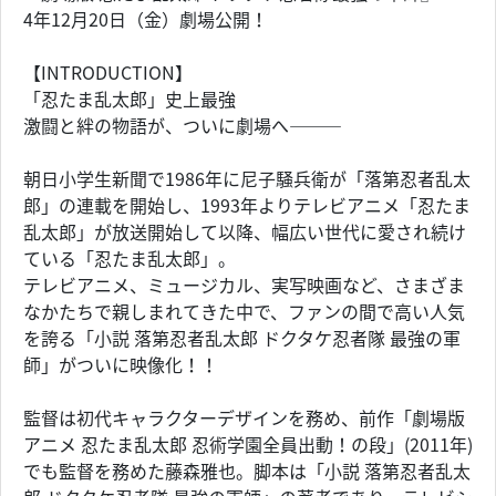
4年12月20日（金）劇場公開！
【INTRODUCTION】
「忍たま乱太郎」史上最強
激闘と絆の物語が、ついに劇場へ―――
朝日小学生新聞で1986年に尼子騒兵衛が「落第忍者乱太
郎」の連載を開始し、1993年よりテレビアニメ「忍たま
乱太郎」が放送開始して以降、幅広い世代に愛され続け
ている「忍たま乱太郎」。
テレビアニメ、ミュージカル、実写映画など、さまざま
なかたちで親しまれてきた中で、ファンの間で高い人気
を誇る「小説 落第忍者乱太郎 ドクタケ忍者隊 最強の軍
師」がついに映像化！！
監督は初代キャラクターデザインを務め、前作「劇場版
アニメ 忍たま乱太郎 忍術学園全員出動！の段」(2011年)
でも監督を務めた藤森雅也。脚本は「小説 落第忍者乱太