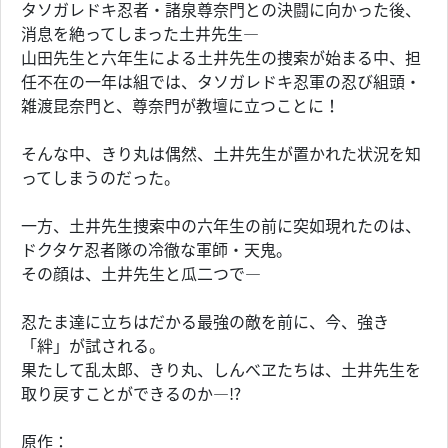
タソガレドキ忍者・諸泉尊奈門との決闘に向かった後、
消息を絶ってしまった土井先生―
山田先生と六年生による土井先生の捜索が始まる中、担
任不在の一年は組では、タソガレドキ忍軍の忍び組頭・
雑渡昆奈門と、尊奈門が教壇に立つことに！
そんな中、きり丸は偶然、土井先生が置かれた状況を知
ってしまうのだった。
一方、土井先生捜索中の六年生の前に突如現れたのは、
ドクタケ忍者隊の冷徹な軍師・天鬼。
その顔は、土井先生と瓜二つで―
忍たま達に立ちはだかる最強の敵を前に、今、強き
「絆」が試される。
果たして乱太郎、きり丸、しんべヱたちは、土井先生を
取り戻すことができるのか―⁉
原作：