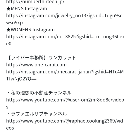
https://numberthirteen.jp/
★MENS Instagram
https://instagram.com/jewelry_no13?igshid=1dgu9sc
wso9xp
★WOMENS Instagram
https://instagram.com/no13825?igshid=1m1uog360ex
e0
【ライバー事務所】ワンカラット
https://www.one-carat.com
https://instagram.com/onecarat_japan?igshid=NTc4M
TIwNjQ2YQ==
・私の理想の不動産チャンネル
https://www.youtube.com/@user-om2mr8oo8c/video
s
・ラファエルサブチャンネル
https://www.youtube.com/@raphaelcooking2369/vid
eos