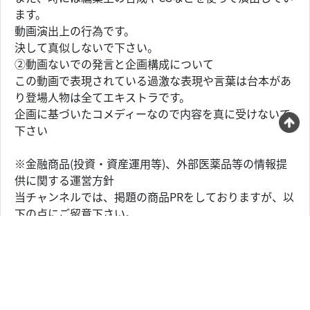
ます。
動画演出上の行為です。
決して真似しないで下さい。
②動画ないでの発言と企画構成について
この動画で表現されている過激な表現や言葉は台本があ
り登場人物は全てエキストラです。
企画に基づいたコメディーなので内容を真に受けないで
下さい
※金融商品(投資・資産運用等)、外部医薬品等の情報提
供に関する運営方針
当チャンネルでは、掲題の商品PRをしておりますが、以
下の点にご留意下さい。
・金融商品について、特定の有価証券の価値の動向を示
したり、特定の投資商品の価値について分析・推奨する
といった助言をするものではありません。
・また、一個人としての解釈・意見を述べる事はありま
すが、投資行動の勧誘を目的としたものではありませ