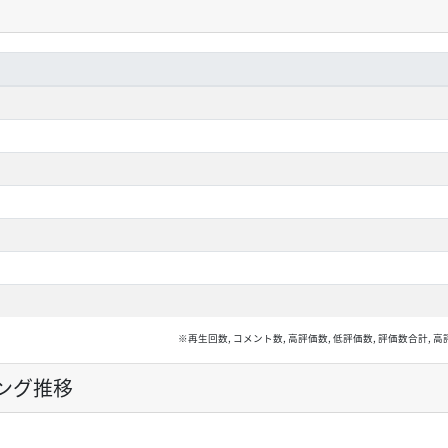
※再生回数, コメント数, 高評価数, 低評価数, 評価数合計
ング推移