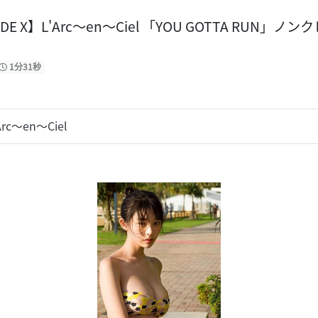
DE X】L'Arc〜en〜Ciel 「YOU GOTTA RUN」
1分31秒
Arc〜en〜Ciel