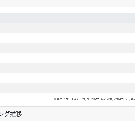
※再生回数, コメント数, 高評価数, 低評価数, 評価数合計
ング推移