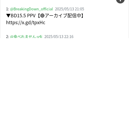
1:
@BreakingDown_official
2025/05/13 21:05
▼BD15.5 PPV【🔴アーカイブ配信中】
https://x.gd/tpxHc
2:
@食べれません-v4i
2025/05/13 22:16
もうダンチメンじゃないのに
いつまでたってもダンチメンって言われるダンチメン
3:
@おはようございます-b7n
2025/05/13 21:07
井原が1年後になってもタイトルマッチやらずにベルト
持ってたらおもろい
4:
@drkhsinuwker
2025/05/13 22:45
富澤と違ってパンチメンは素直で潔いな
5:
@ポンコツサラリーマンの日常
2025/05/13 21:27
だんだんR1のトロフィーに見えてきたww