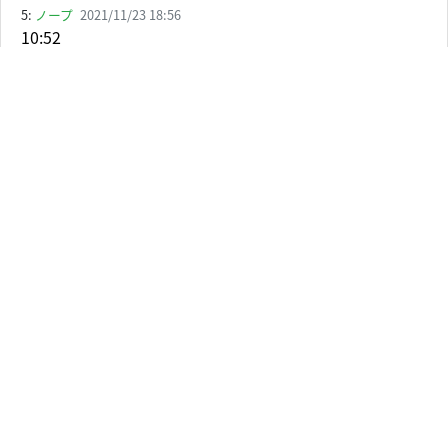
5:
ノープ
2021/11/23 18:56
10:52
コネ「これはね、あの」
コネ「スターウォーズEP2のくだりにある」
鬱「あっ、もういいですよ！」
ここ好き
6:
狐火 キュウキ🥞💫
2021/11/23 18:40
水平思考の動画久しぶりにみたからか、分かんないけど
今回めちゃくちゃ難しかった
7:
鈴奈。
2021/11/23 18:33
5:13コネシマさんの擬音の言い方好き
大先生のツッコミ安定してるなぁ
8:
三浦剛
2021/11/23 18:44
10:52コネさん喋った瞬間大先生出てくんの早かったな
ぁ～