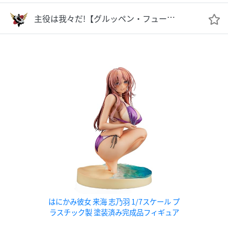
主役は我々だ!【グルッペン・フューラー】
はにかみ彼女 来海 志乃羽 1/7スケール プ
ラスチック製 塗装済み完成品フィギュア