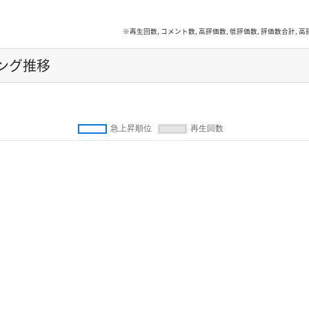
※再生回数, コメント数, 高評価数, 低評価数, 評価数合計
ング推移