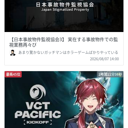
【日本事故物件監視協会3】 実在する事故物件での監
視業務再々び
あまり驚かないガッチマンはホラーゲームばかりやっている
2026/08/07 14:00
最高45位
1時間11分36秒