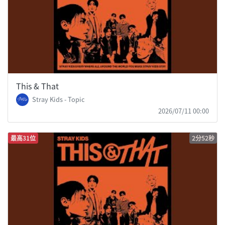
This & That
Stray Kids - Topic
2026/07/11 00:00
最高31位
2分52秒