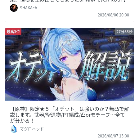
SHAKAch
2026/08/06 20:00
最高3位
27分55秒
【原神】限定★５「オデット」は強いのか？無凸で解
説します。武器/聖遺物/PT編成/凸orモチーフ…全て
が分かる！
マグロヘッド
2026/08/07 13:00