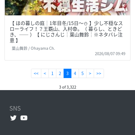
【 ほの暮しの庭┊︎1年目冬/15日～⛄ 】少し不穏なス
ローライフ！？王覇山、入村😨。（ 暮らし、ときど
き、―― ）【 にじさんじ┊︎葉山舞鈴┊︎※ネタバレ注
意 】
葉山舞鈴 / Ohayama Ch.
2026/08/07 09:49
(current)
<<
<
1
2
3
4
5
>
>>
3 of 3,322
SNS