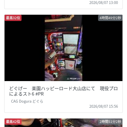
2026/08/07 13:00
最高32位
4時間49分2秒
どぐげー 楽園ハッピーロード大山店にて 現役プロ
によるスト6 #PR
CAG Dogura どぐら
2026/08/07 15:56
最高42位
2時間51分2秒