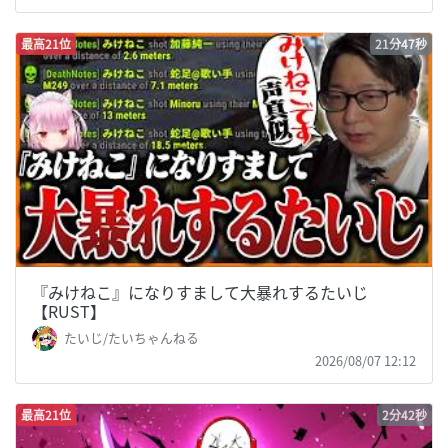
最高21位
21分47秒
『みけねこ』になりすまして大暴れするたいじ
【RUST】
たいじ/たいちゃんねる
2026/08/07 12:12
最高21位
2分42秒