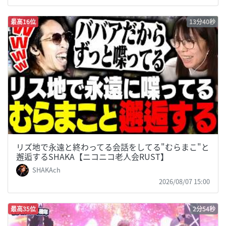
最高16位
13分40秒
リズ地で永遠と終わってる会話をしてる"むらまこ"と
邂逅するSHAKA【ニコニコ老人会RUST】
SHAKAch
2026/08/07 15:00
最高35位
2分54秒