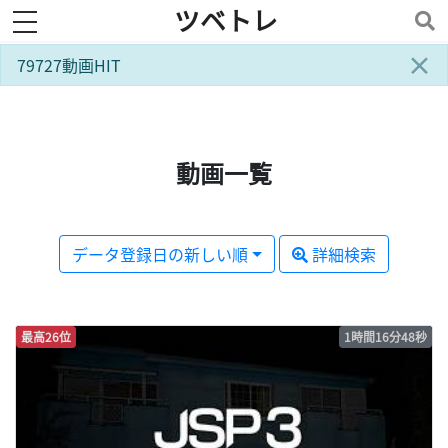
ツベトレ
toggle navigation
×
79727動画HIT
動画一覧
データ登録日の新しい順
詳細検索
最高26位
1時間16分48秒