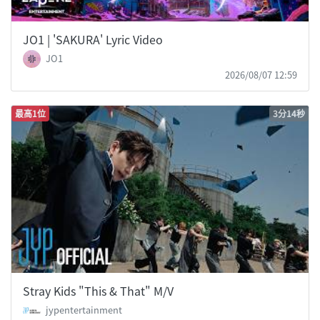
JO1 | 'SAKURA' Lyric Video
JO1
2026/08/07 12:59
最高1位
3分14秒
Stray Kids "This & That" M/V
jypentertainment