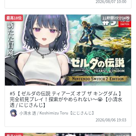
2026/08/07 10:00
最高18位
11時間29分14秒
#5【 ゼルダの伝説 ティアーズ オブ ザ キングダム 】
完全初見プレイ！探索がやめられない～😭【小清水
透 / にじさんじ】
小清水 透 / Koshimizu Toru【にじさんじ】
2026/08/06 19:03