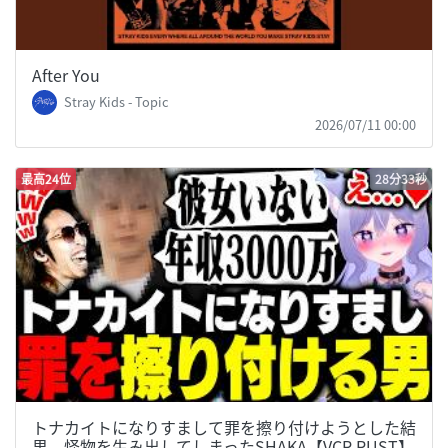
After You
Stray Kids - Topic
2026/07/11 00:00
最高24位
28分33秒
トナカイトになりすまして罪を擦り付けようとした結
果、怪物を生み出してしまったSHAKA【VCR RUST】