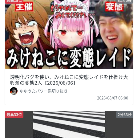
最高18位
31分5秒
透明化バグを使い、みけねこに変態レイドを仕掛け大
興奮の変態2人【2026/08/06】
ゆゆうたパワー系切り抜き
2026/08/07 06:00
最高33位
2分33秒