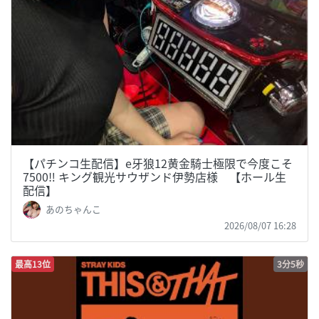
【パチンコ生配信】e牙狼12黄金騎士極限で今度こそ
7500‼︎ キング観光サウザンド伊勢店様 【ホール生
配信】
あのちゃんこ
2026/08/07 16:28
最高13位
3分5秒