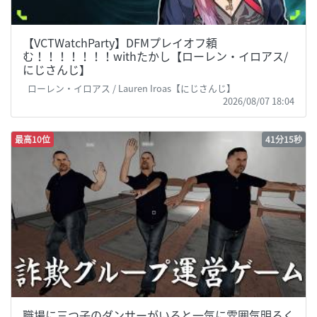
【VCTWatchParty】DFMプレイオフ頼
む！！！！！！！withたかし【ローレン・イロアス/
にじさんじ】
ローレン・イロアス / Lauren Iroas【にじさんじ】
2026/08/07 18:04
最高10位
41分15秒
職場に三つ子のダンサーがいると一気に雰囲気明るく