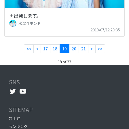
再出発します。
水溜りボンド
2019/07/12 20:35
(current)
<<
<
17
18
19
20
21
>
>>
19 of 22
SNS
SITEMAP
急上昇
ランキング