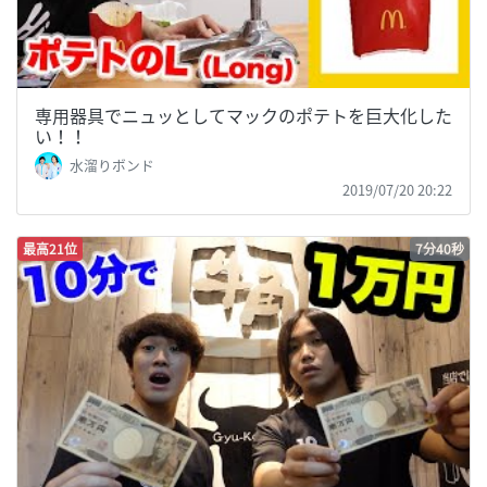
専用器具でニュッとしてマックのポテトを巨大化した
い！！
水溜りボンド
2019/07/20 20:22
最高21位
7分40秒