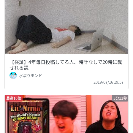
【検証】4年毎日投稿してる人、時計なしで20時に載
せれる説
水溜りボンド
2019/07/16 19:57
最高10位
5分11秒