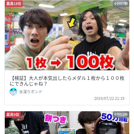
最高18位
9分57秒
【検証】大人が本気出したらメダル１枚から１００枚
にできんじゃね？
水溜りボンド
2019/07/22 21:19
最高9位
6分53秒