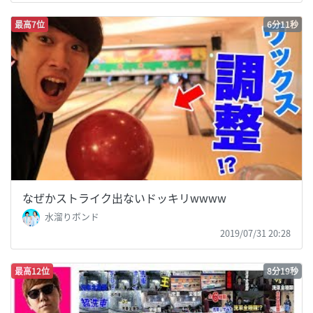
最高7位
6分11秒
なぜかストライク出ないドッキリwwww
水溜りボンド
2019/07/31 20:28
最高12位
8分19秒