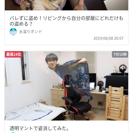
バレずに盗め！リビングから自分の部屋にどれだけも
の盗める？
水溜りボンド
2019/08/08 20:07
最高24位
7分15秒
透明マントで姿消してみた。