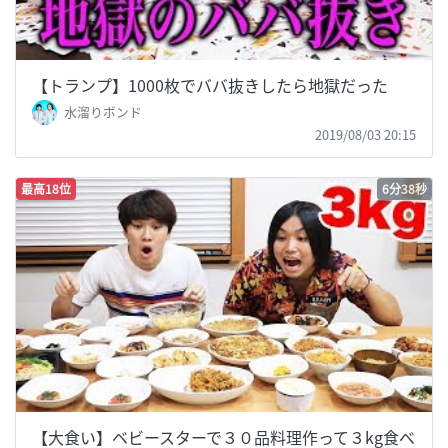
【トランプ】1000枚でババ抜きしたら地獄だった
水溜りボンド
2019/08/03 20:15
最高18位
6分38秒
【大食い】ベビースターで３０品料理作って３kg食べ