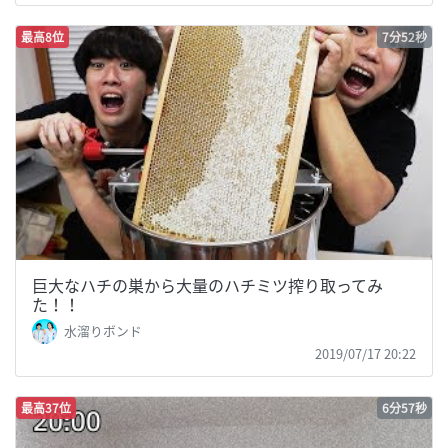
最高8位
7分52秒
巨大なハチの巣から大量のハチミツ搾り取ってみ
た！！
水溜りボンド
2019/07/17 20:22
最高37位
6分57秒