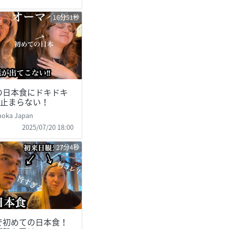
16分51秒
日本食にドキドキ
が止まらない！
oka Japan
2025/07/20 18:00
27分4秒
で初めての日本食！