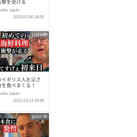
衝撃を受ける
oka Japan
2023/07/06 18:00
11分16秒
のイギリス人お父さ
食を食べまくる！
oka Japan
2022/12/13 18:00
13分57秒