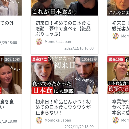
ての外
初来日！初めての日本食に
初来日
感動！夢中で食べる【絶品
観光客
ぶりしゃぶ】
Mom
Momoka Japan
6/29 18:00
2022/12/18 18:00
20分10秒
最高27位
10分43秒
最高16位
食を食
初来日！絶品とんかつ！初
卒業旅行
い
めての日本食にワクワクが
食べ
止まらない！
本食に
Momoka Japan
Mom
3/19 18:00
2022/11/29 18:00