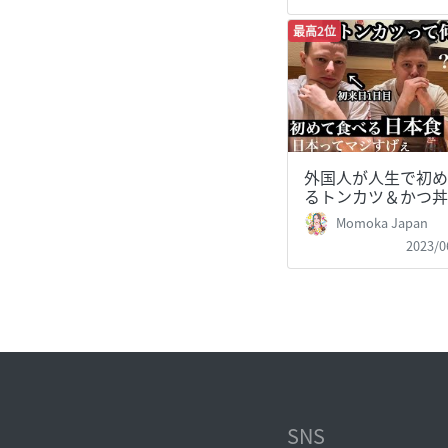
最高2位
外国人が人生で初め
るトンカツ＆かつ丼
Momoka Japan
2023/0
SNS