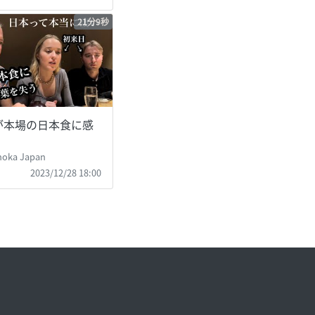
21分9秒
が本場の日本食に感
oka Japan
2023/12/28 18:00