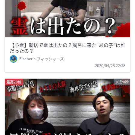
【心霊】新居で霊は出たの？風呂に来た“あの子”は誰
だったの？
Fischer's-フィッシャーズ-
2020/04/23 22:28
最高20位
10分8秒