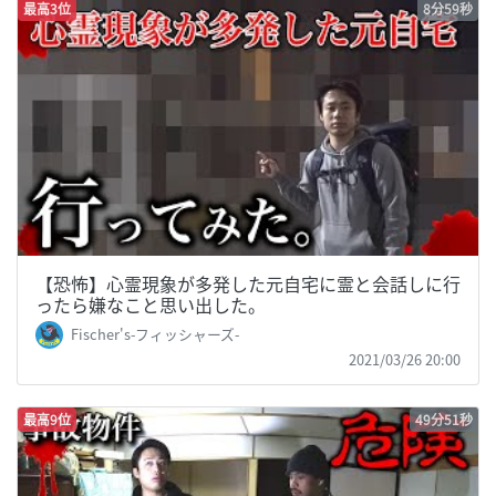
最高3位
8分59秒
【恐怖】心霊現象が多発した元自宅に霊と会話しに行
ったら嫌なこと思い出した。
Fischer's-フィッシャーズ-
2021/03/26 20:00
最高9位
49分51秒