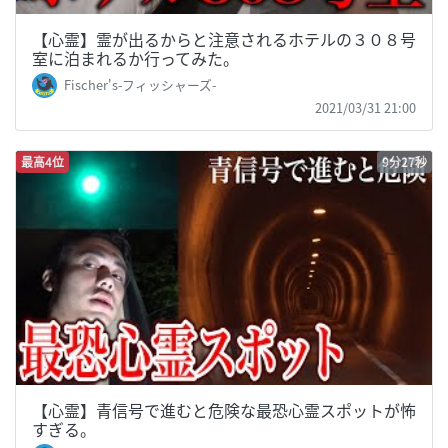
【心霊】霊が出るからと注意されるホテルの３０８号
室に泊まれるか行ってみた。
Fischer's-フィッシャーズ-
2021/03/31 21:00
最高4位
9分27秒
【心霊】青信号で進むと危険な最恐心霊スポットが怖
すぎる。