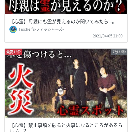
【心霊】母親にも霊が見えるのか聞いてみたら...。
Fischer's-フィッシャーズ-
2021/04/05 21:00
最高13位
7分33秒
【心霊】禁止事項を破ると火事になるところがあるら
しい...？