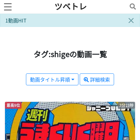
ツベトレ
toggle navigation
×
1動画HIT
タグ:shigeの動画一覧
動画タイトル昇順
詳細検索
最高9位
3分19秒