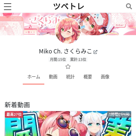
ツベトレ
toggle navigation
Miko Ch. さくらみこ
月間:15位
累計:13位
ホーム
動画
統計
概要
画像
新着動画
最高27位
3時間6分6秒