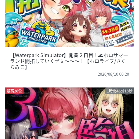
【Waterpark Simulator】開業２日目！🌊ホロサマー
ランド開拓していくぜぇ～～～！【ホロライブ/さく
らみこ】
2026/08/10 00:20
最高28位
1時間46分18秒