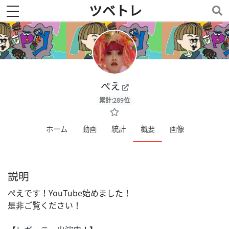
ツベトレ
toggle navigation
ぺえ
累計:289位
ホーム
動画
統計
概要
画像
説明
ぺえです！YouTube始めました！
是非ご覧ください！