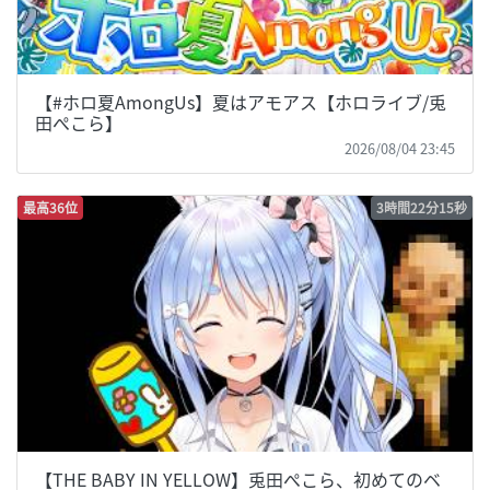
【#ホロ夏AmongUs】夏はアモアス【ホロライブ/兎
田ぺこら】
2026/08/04 23:45
最高36位
3時間22分15秒
【THE BABY IN YELLOW】兎田ぺこら、初めてのベ