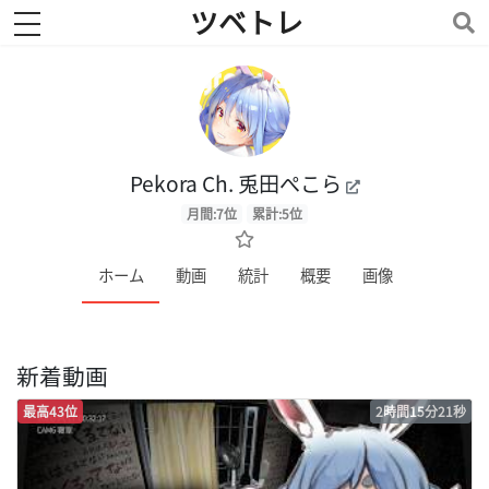
ツベトレ
toggle navigation
Pekora Ch. 兎田ぺこら
月間:7位
累計:5位
ホーム
動画
統計
概要
画像
新着動画
最高43位
2時間15分21秒