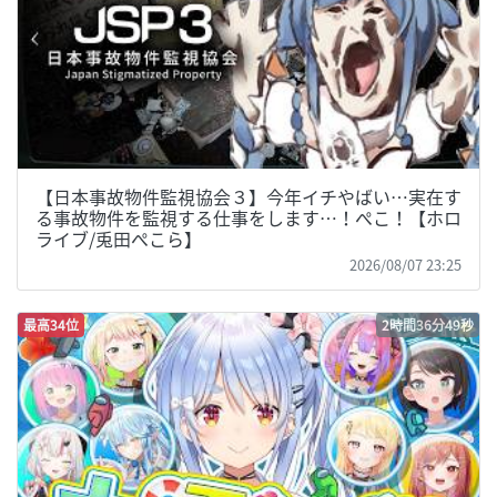
【日本事故物件監視協会３】今年イチやばい…実在す
る事故物件を監視する仕事をします…！ぺこ！【ホロ
ライブ/兎田ぺこら】
2026/08/07 23:25
最高34位
2時間36分49秒