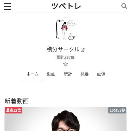
ツベトレ
toggle navigation
積分サークル
累計:337位
ホーム
動画
統計
概要
画像
新着動画
最高12位
16分53秒