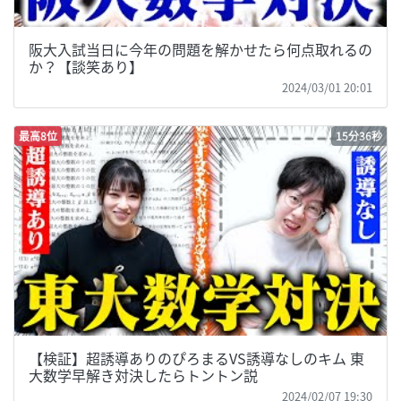
阪大入試当日に今年の問題を解かせたら何点取れるの
か？【談笑あり】
2024/03/01 20:01
最高8位
15分36秒
【検証】超誘導ありのぴろまるVS誘導なしのキム 東
大数学早解き対決したらトントン説
2024/02/07 19:30