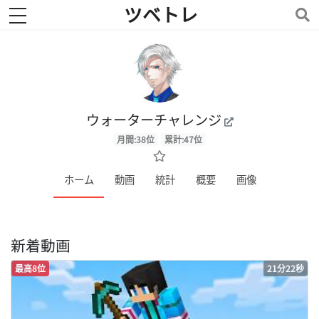
ツベトレ
toggle navigation
ウォーターチャレンジ
月間:38位
累計:47位
ホーム
動画
統計
概要
画像
新着動画
最高8位
21分22秒