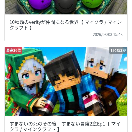
10種類のverityが仲間になる世界【 マイクラ / マイン
クラフト 】
2026/08/03 15:48
最高36位
19分53秒
すまないの死のその後 すまない冒険2章Ep1【 マイ
クラ / マインクラフト 】