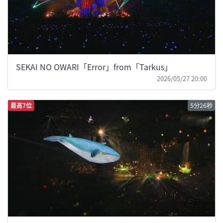
SEKAI NO OWARI「Error」from「Tarkus」
2026/05/27 20:00
最高7位
5分26秒