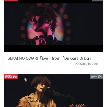
SEKAI NO OWARI「Eve」from「Du Gara Di Du」
2026/06/10 20:00
最高14位
9分44秒