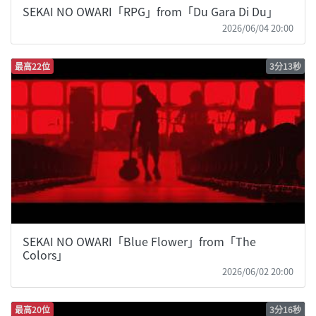
SEKAI NO OWARI「RPG」from「Du Gara Di Du」
2026/06/04 20:00
最高22位
3分13秒
SEKAI NO OWARI「Blue Flower」from「The
Colors」
2026/06/02 20:00
最高20位
3分16秒