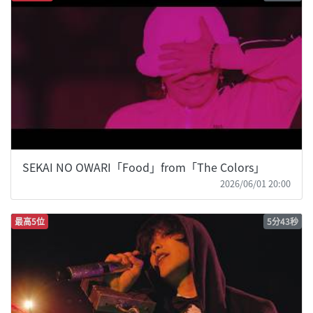
SEKAI NO OWARI「Food」from「The Colors」
2026/06/01 20:00
最高5位
5分43秒