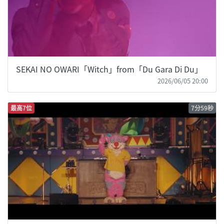
SEKAI NO OWARI「Witch」from「Du Gara Di Du」
2026/06/05 20:00
最高7位
7分59秒