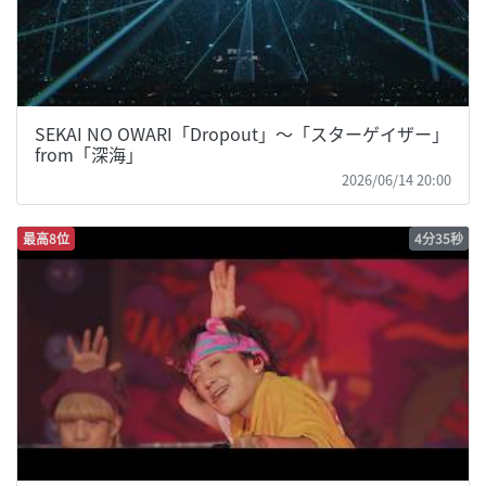
SEKAI NO OWARI「Dropout」〜「スターゲイザー」
from「深海」
2026/06/14 20:00
最高8位
4分35秒