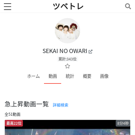
ツベトレ
toggle navigation
SEKAI NO OWARI
累計:343位
ホーム
動画
統計
概要
画像
急上昇動画一覧
詳細検索
全51動画
最高22位
8分4秒