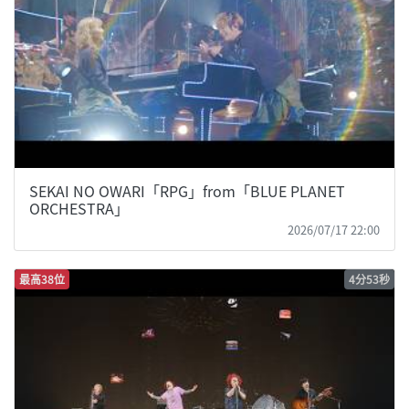
SEKAI NO OWARI「RPG」from「BLUE PLANET
ORCHESTRA」
2026/07/17 22:00
最高38位
4分53秒