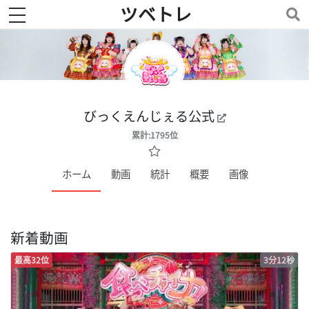
ツベトレ
toggle navigation
びっくえんじぇる公式
累計:1795位
ホーム
動画
統計
概要
画像
新着動画
最高32位
3分12秒