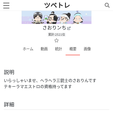
ツベトレ
toggle navigation
さおりンち
累計:2521位
ホーム
動画
統計
概要
画像
説明
いらっしゃいませ、ヘラヘラ三銃士のさおりんです
テキーラマエストロの資格持ってます
詳細