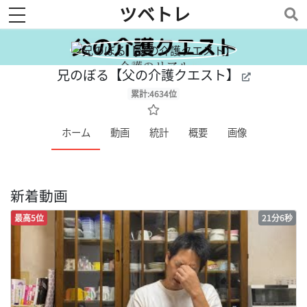
ツベトレ
toggle navigation
兄のぼる【父の介護クエスト】
累計:4634位
ホーム
動画
統計
概要
画像
新着動画
最高5位
21分6秒