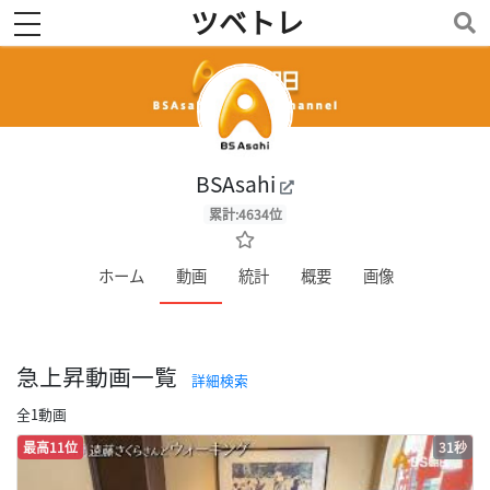
ツベトレ
toggle navigation
BSAsahi
累計:4634位
ホーム
動画
統計
概要
画像
急上昇動画一覧
詳細検索
全1動画
最高11位
31秒