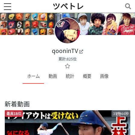
ツベトレ
toggle navigation
qooninTV
累計:825位
ホーム
動画
統計
概要
画像
新着動画
最高18位
35分44秒