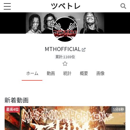
ツベトレ
toggle navigation
MTHOFFICIAL
累計:1169位
ホーム
動画
統計
概要
画像
新着動画
最高4位
5分8秒