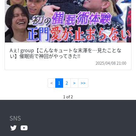
Aぇ! group【こんなキュートな末澤を…見たことな
い】催眠術で神回がやってきた‼️
2025/04/08 21:00
(current)
<
1
2
>
>>
1 of 2
SNS