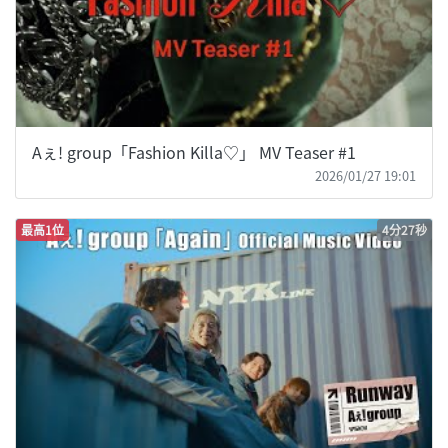
Aぇ! group「Fashion Killa♡」 MV Teaser #1
2026/01/27 19:01
最高1位
4分27秒