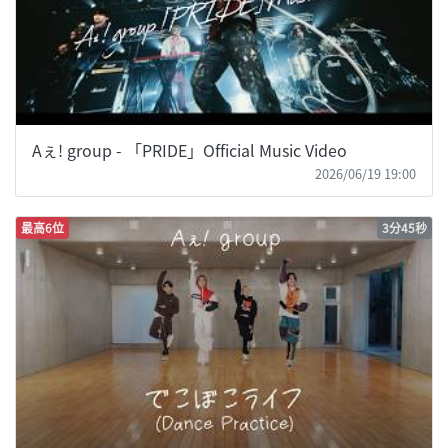
Aぇ! group - 「PRIDE」Official Music Video
2026/06/19 19:00
最高6位
3分45秒