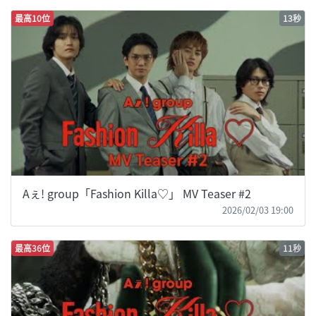
最高10位
13秒
Aぇ! group「Fashion Killa♡」 MV Teaser #2
2026/02/03 19:00
最高36位
11秒