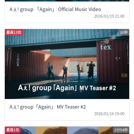
Aぇ! group 「Again」 Official Music Video
2026/01/19 21:00
最高13位
16秒
Aぇ! group「Again」 MV Teaser #2
2026/01/16 19:00
最高1位
2分54秒