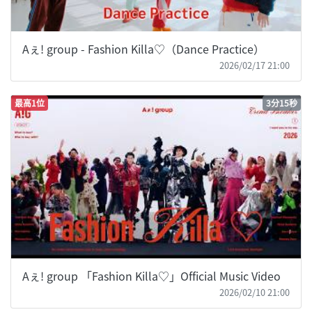
Aぇ! group - Fashion Killa♡（Dance Practice）
2026/02/17 21:00
最高1位
3分15秒
Aぇ! group 「Fashion Killa♡」Official Music Video
2026/02/10 21:00