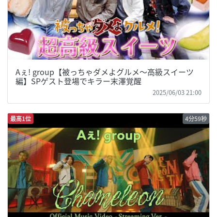
Aぇ! group【被っちゃダメよグルメ〜高級スイーツ
編】SPゲスト登場でキラー末澤覚醒
2025/06/03 21:00
最高1位
4分59秒