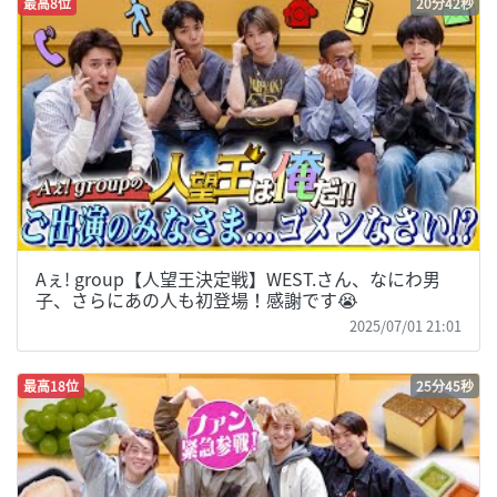
最高8位
20分42秒
Aぇ! group【人望王決定戦】WEST.さん、なにわ男
子、さらにあの人も初登場！感謝です😭
2025/07/01 21:01
最高18位
25分45秒