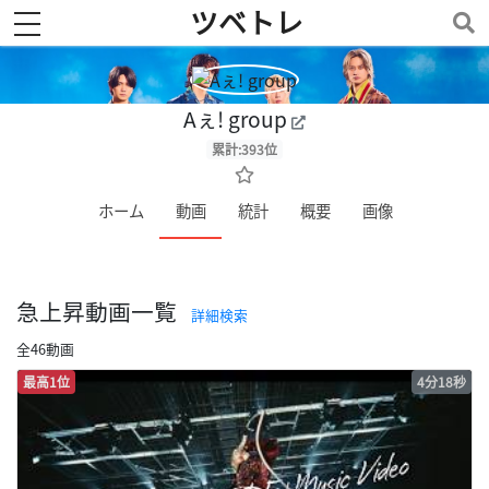
ツベトレ
toggle navigation
Aぇ! group
累計:393位
ホーム
動画
統計
概要
画像
急上昇動画一覧
詳細検索
全46動画
最高1位
4分18秒