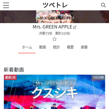
ツベトレ
toggle navigation
Mrs. GREEN APPLE
月間:73位
累計:215位
ホーム
動画
統計
概要
画像
新着動画
最高1位
3分19秒