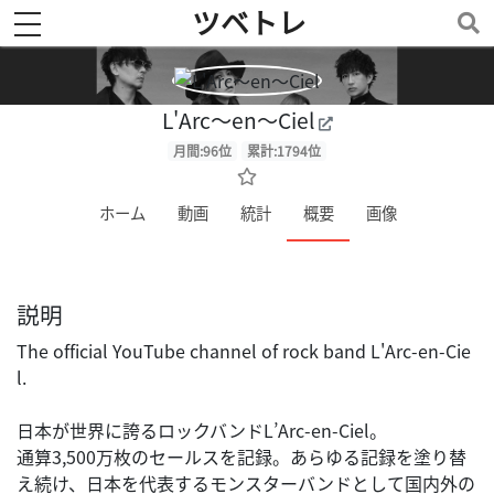
ツベトレ
toggle navigation
L'Arc〜en〜Ciel
月間:96位
累計:1794位
ホーム
動画
統計
概要
画像
説明
The official YouTube channel of rock band L'Arc-en-Cie
l.
日本が世界に誇るロックバンドL’Arc-en-Ciel。
通算3,500万枚のセールスを記録。あらゆる記録を塗り替
え続け、日本を代表するモンスターバンドとして国内外の