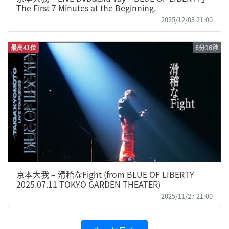
The First 7 Minutes at the Beginning.
2025/12/03 21:00
最高41位
6分16秒
京本大我 – 滑稽なFight (from BLUE OF LIBERTY
2025.07.11 TOKYO GARDEN THEATER)
2025/11/27 21:00