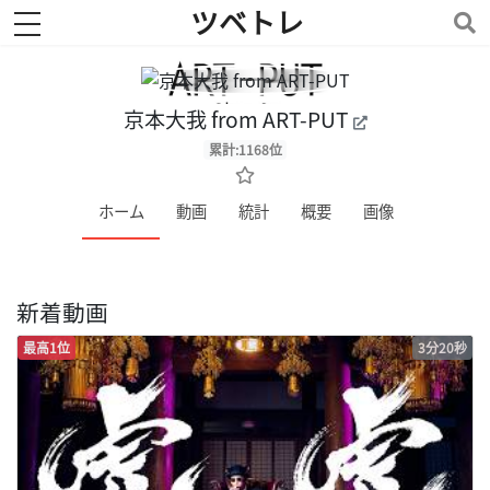
ツベトレ
toggle navigation
京本大我 from ART-PUT
累計:1168位
ホーム
動画
統計
概要
画像
新着動画
最高1位
3分20秒