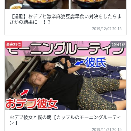
【過酷】おデブと激辛麻婆豆腐早食い対決をしたらま
さかの結果に…！？
2019/12/02 20:15
最高21位
10分4秒
おデブ彼女と僕の朝【カップルのモーニングルーティ
ン 】
2019/11/21 20:15