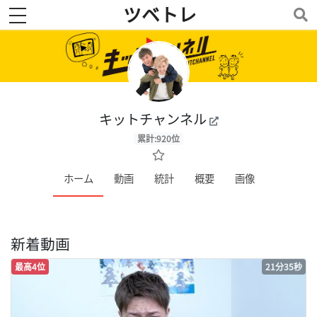
ツベトレ
toggle navigation
キットチャンネル
累計:920位
ホーム
動画
統計
概要
画像
新着動画
最高4位
21分35秒