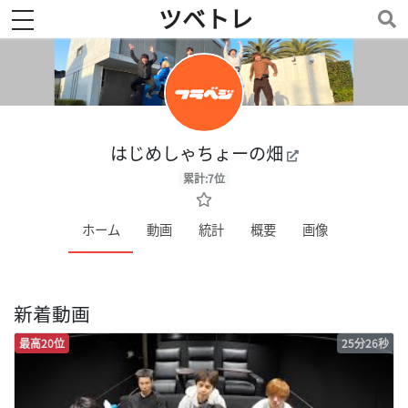
ツベトレ
toggle navigation
はじめしゃちょーの畑
累計:7位
ホーム
動画
統計
概要
画像
新着動画
最高20位
25分26秒