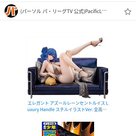
(パーソル パ・リーグTV 公式)PacificLeague TV
エレガント アズールレーンセントルイス L
uxury Handle スチルイラストVer. 全高約1
60mm（台座含む） PVC、ABS製1/7スケ
ール塗装済み完成品フィギュア