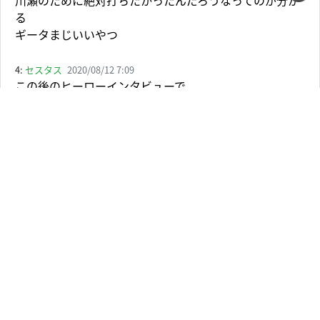
川瀬のために絶対打ちたかったんだろうなってのが分か
る
ギータまじいいやつ
4:
セスタス
2020/08/12 7:09
この後のヒーローインタビューで
「川瀬は悪くない、千賀が悪い」って
エラーした川瀬を気遣うところも
かっこいい。
5:
山晴
2020/08/12 0:31
突然乱入してきたファンみたいなサムネだな
6:
まるさん
2020/08/11 23:59
ホームラン打って
ヘルメット無しでベーランしてるの
俺初めて見たけどwww