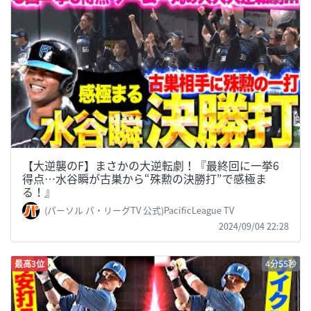
【大逆襲のF】まさかの大逆転劇！『最終回に一挙6
得点…水谷瞬が古巣から“殊勲の決勝打”で感極ま
る！』
(パーソル パ・リーグTV 公式)PacificLeague TV
2024/09/04 22:28
最高3位
4分55秒