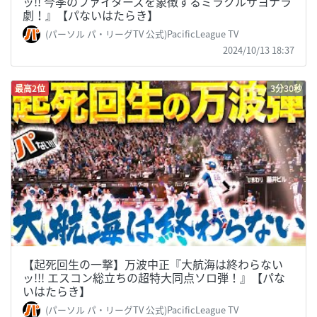
ッ!! 今季のファイターズを象徴するミラクルサヨナラ
劇！』【パないはたらき】
(パーソル パ・リーグTV 公式)PacificLeague TV
2024/10/13 18:37
最高2位
3分30秒
【起死回生の一撃】万波中正『大航海は終わらない
ッ!!! エスコン総立ちの超特大同点ソロ弾！』【パな
いはたらき】
(パーソル パ・リーグTV 公式)PacificLeague TV