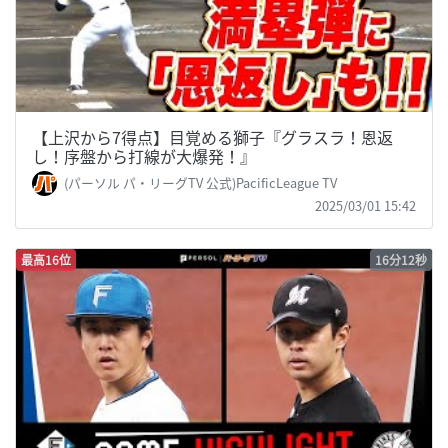
【上沢から7得点】目覚める獅子『グラスラ！恩返
し！序盤から打線が大爆発！』
(パーソル パ・リーグTV 公式)PacificLeague TV
2025/03/01 15:42
最高16位
16分12秒