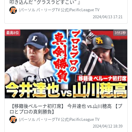
叩き込んだ “グラスラどすこい” 』
(パーソル パ・リーグTV 公式)PacificLeague TV
2024/04/13 17:21
最高8位
3分2秒
【移籍後ベルーナ初打席】 今井達也 vs.山川穂高 【プ
ロとプロの真剣勝負】
(パーソル パ・リーグTV 公式)PacificLeague TV
2024/04/12 18:39