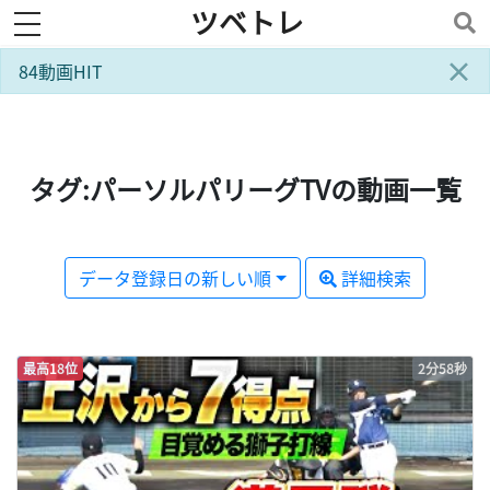
ツベトレ
toggle navigation
×
84動画HIT
タグ:パーソルパリーグTVの動画一覧
データ登録日の新しい順
詳細検索
最高18位
2分58秒