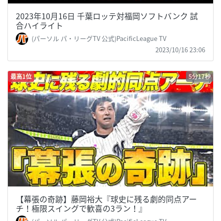
2023年10月16日 千葉ロッテ対福岡ソフトバンク 試
合ハイライト
(パーソル パ・リーグTV 公式)PacificLeague TV
2023/10/16 23:06
最高1位
5分17秒
【幕張の奇跡】藤岡裕大『球史に残る劇的同点アー
チ！極限スイングで歓喜の3ラン！』
(パーソル パ・リーグTV 公式)PacificLeague TV