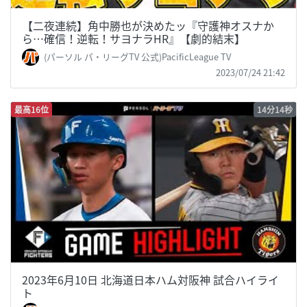
【二夜連続】角中勝也が決めたッ『守護神オスナか
ら…確信！逆転！サヨナラHR』【劇的結末】
(パーソル パ・リーグTV 公式)PacificLeague TV
2023/07/24 21:42
最高16位
14分14秒
2023年6月10日 北海道日本ハム対阪神 試合ハイライ
ト