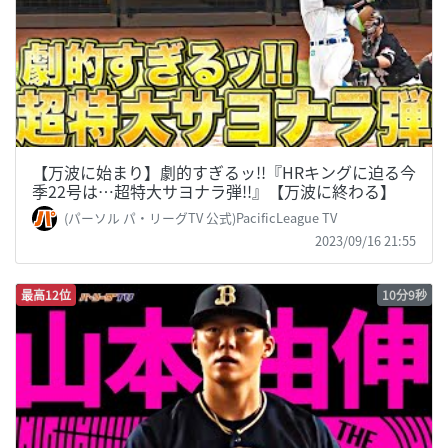
【万波に始まり】劇的すぎるッ!!『HRキングに迫る今
季22号は…超特大サヨナラ弾!!』【万波に終わる】
(パーソル パ・リーグTV 公式)PacificLeague TV
2023/09/16 21:55
最高12位
10分9秒