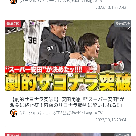
2023/10/16 22:43
最高7位
5分47秒
【劇的サヨナラ突破!!】安田尚憲『“スーパー安田”が
激闘に終止符！奇跡のサヨナラ勝利に酔いしれる!!』
(パーソル パ・リーグTV 公式)PacificLeague TV
2023/10/16 23:04