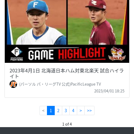
2023年4月1日 北海道日本ハム対東北楽天 試合ハイラ
イト
(パーソル パ・リーグTV 公式)PacificLeague TV
2023/04/01 18:25
(current)
<
1
2
3
4
>
>>
1 of 4