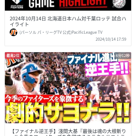
2024年10月14日 北海道日本ハム対千葉ロッテ 試合ハ
イライト
(パーソル パ・リーグTV 公式)PacificLeague TV
2024/10/14 17:59
最高2位
6分12秒
【ファイナル逆王手】淺間大基『最後は魂の大根斬り