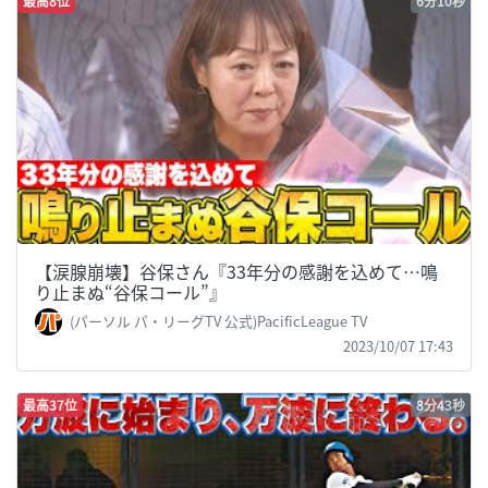
最高8位
6分10秒
【涙腺崩壊】谷保さん『33年分の感謝を込めて…鳴
り止まぬ“谷保コール”』
(パーソル パ・リーグTV 公式)PacificLeague TV
2023/10/07 17:43
最高37位
8分43秒