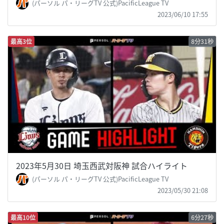
(パーソル パ・リーグTV 公式)PacificLeague TV
2023/06/10 17:55
最高3位
8分31秒
2023年5月30日 埼玉西武対阪神 試合ハイライト
(パーソル パ・リーグTV 公式)PacificLeague TV
2023/05/30 21:08
最高10位
6分27秒