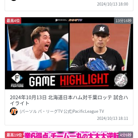
2024/10/13 18:00
最高4位
13分16秒
2024年10月13日 北海道日本ハム対千葉ロッテ 試合ハ
イライト
(パーソル パ・リーグTV 公式)PacificLeague TV
2024/10/13 18:11
最高19位
4分8秒