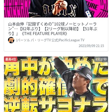
山本由伸『記録ずくめの“102球ノーヒットノーラ
ン”…【82年ぶり】【2リーグ制以降初】【51年ぶ
り】』《THE FEATURE PLAYER》
(パーソル パ・リーグTV 公式)PacificLeague TV
2023/09/09 21:15
最高4位
6分27秒