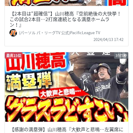
【2本目は“超確信”】山川穂高『空前絶後の大快挙！
この試合2本目…2打席連続となる満塁ホームラ
ン！』
(パーソル パ・リーグTV 公式)PacificLeague TV
2024/04/13 17:42
最高15位
3分3秒
【感謝の満塁弾】山川穂高『大歓声と悲鳴…左翼席に