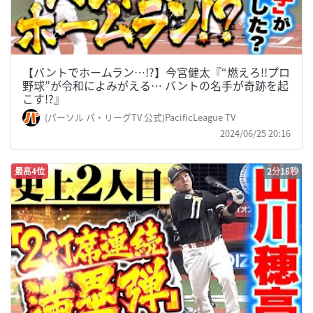
【バントでホームラン…!?】今宮健太『“燃えろ!!プロ
野球”が令和によみがえる… バントの名手が奇跡を起
こす!?』
(パーソル パ・リーグTV 公式)PacificLeague TV
2024/06/25 20:16
最高4位
2分18秒