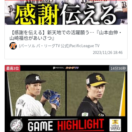
【感謝を伝える】新天地での活躍願う…『山本由伸・
山崎福也があいさつ』
(パーソル パ・リーグTV 公式)PacificLeague TV
2023/11/26 18:46
最高3位
14分36秒