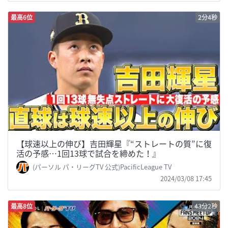
最高6位
2分4秒
【球速以上の伸び】吉田輝星『“ストレートの質”に復
活の予感…1回13球で試合を締めた！』
(パーソル パ・リーグTV 公式)PacificLeague TV
2024/03/08 17:45
最高8位
43分2秒