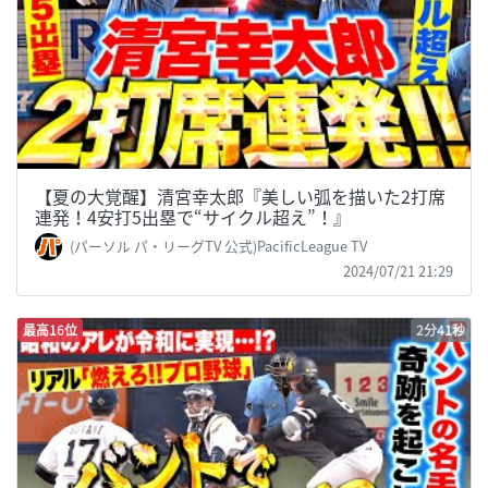
【夏の大覚醒】清宮幸太郎『美しい弧を描いた2打席
連発！4安打5出塁で“サイクル超え”！』
(パーソル パ・リーグTV 公式)PacificLeague TV
2024/07/21 21:29
最高16位
2分41秒