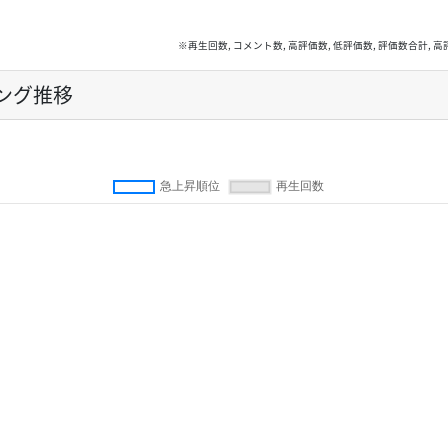
※再生回数, コメント数, 高評価数, 低評価数, 評価数合計
ング推移