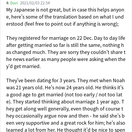
4:
Dori
2021/02/03 22:54
My Japanese is not great, but in case this helps anyon
e, here's some of the translation based on what I und
erstood (feel free to point out if anything is wrong);
They registered for marriage on 22 Dec. Day to day life
after getting married so far is still the same, nothing h
as changed much. They are sorry they couldn't share t
he news earlier as many people were asking when the
y'd get married.
They've been dating for 3 years. They met when Noah
was 21 years old. He's now 24 years old. He thinks it's
a good age to get married (not too early / not too lat
e). They started thinking about marriage 1 year ago. T
hey get along well generally, even though of course t
hey occasionally argue now and then - he said she's b
een very supportive and a great rock for him; he's also
learned a lot from her. He thought it'd be nice to spen