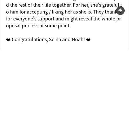
d the rest of their life together. For her, she's grateful t
o him for accepting / liking her as she is. They thanked
for everyone's support and might reveal the whole pr
oposal process at some point.
❤️ Congratulations, Seina and Noah! ❤️
5:
y tm
2021/02/03 17:26
音が大きくて聖南さん何言ってるのか全然わからなかっ
たwww おめでとう🎊🎈湘南編から見てたけど振り回さ
れたり浮気されたり、、、あったけどなんだかんだゴー
ルインできておめでたいです！
6:
加藤千賀
2021/02/03 17:55
BGMが大きくて、なんて言ってるかわかんないーー😢
7:
あかり
2021/02/03 12:53
のあくんはぐらかしてる感を自分的に感じていたけど、