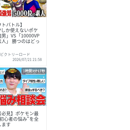
ウトバトル】
VPしか使えないポケ
男」VS「10000VP
素人」 勝つのはどっ
のビクトリーロード
2026/07/21 21:58
1時間3分17秒
者必見】ポケモン最
"初心者の悩み"を全
します