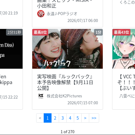
くろこ
小田和正
7/20 21:19
永遠J-POPラジオ
2026/07/17 06:00
2分31秒
最高8位
1分
最高43位
¥en
実写映画『ルックバック』
【 VCC
Skippa
本予告映像解禁【9月11日
ぞ！！！
公開】
【ぶい
株式会社K2Pictures
八雲べ
7/15 22:22
2026/07/15 07:00
(current)
<
1
2
3
4
5
>
>>
1 of 270