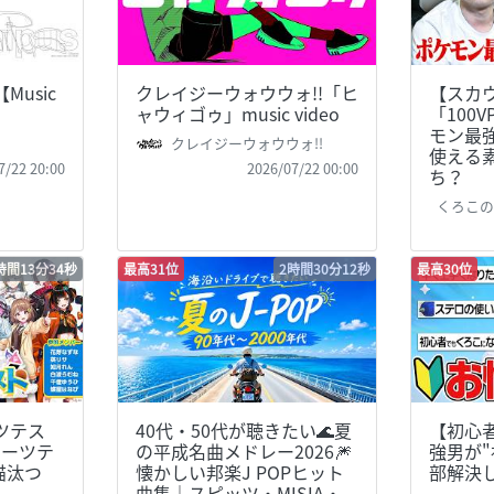
【Music
クレイジーウォウウォ!!「ヒ
【スカ
ャウィゴゥ」music video
「100
モン最強
クレイジーウォウウォ!!
使える
7/22 20:00
2026/07/22 00:00
ち？
くろこ
時間13分34秒
最高31位
2時間30分12秒
最高30位
ツテス
40代・50代が聴きたい🌊夏
【初心
ポーツテ
の平成名曲メドレー2026🎆
強男が
猫汰つ
懐かしい邦楽J POPヒット
部解決
曲集｜スピッツ・MISIA・