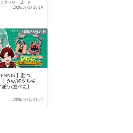
のビクトリーロード
2026/07/17 18:14
6時間55分49秒
 TENNIS 】勝つ
！🎾w/柊ツルギ
すぽ/八雲べに】
に
2026/07/15 01:24