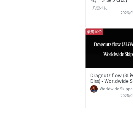
八雲べに
2026/0
最高10位
Dragnutz flow (3Li
Diss) - Worldwide 
Worldwide Skippa
2026/0