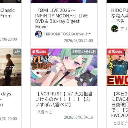
lassic
『ØMI LIVE 2026 ～
HIDO
| From
INFINITY MOON～』LIVE
な殺人
DVD & Blu-ray Digest
ー予告
Movie
アリ
HIROOMI TOSAKA from JSBIII Official Channel
8/06 20:00
2026/08/05 21:00
4分
最高44位
5時間12分14秒
最高48位
days -
【 VCR RUST 】#7 火力担当
【本日2
-
いけんのか！！！！！【ぶ
にEWC
o)
いすぽ/八雲べに】
日突破
で！【
八雲べに
EWC2
2026/08/01 04:15
7/31 19:00
ときどチャ