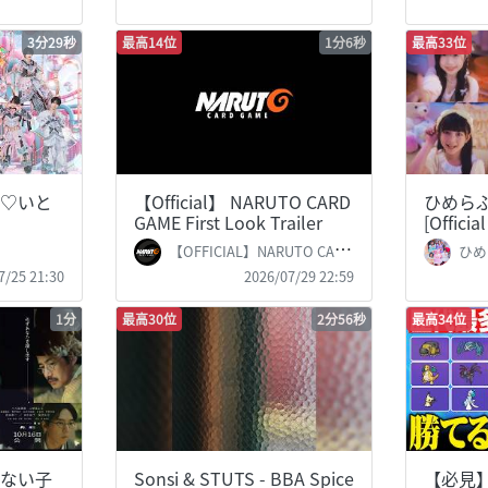
3分29秒
最高14位
1分6秒
最高33位
♡いと
【Official】 NARUTO CARD
ひめら
GAME First Look Trailer
[Officia
【OFFICIAL】NARUTO CARD GAME English Version
ひめ
7/25 21:30
2026/07/29 22:59
1分
最高30位
2分56秒
最高34位
ない子
Sonsi & STUTS - BBA Spice
【必見