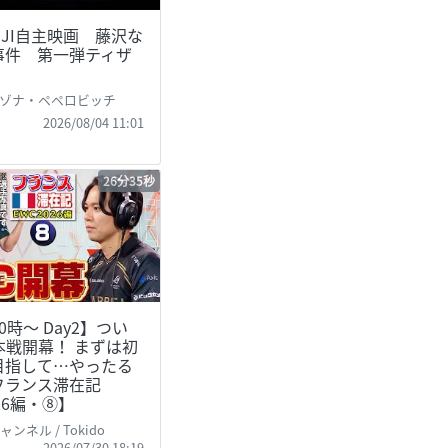
FUJI自主映画 藤沢な
事件 第一弾ティザ
ゾナ・ペペロビッチ
2026/08/04 11:01
26分35秒
0時～ Day2】つい
本戦開幕！ まずは初
目指して…やったる
フランス滞在記
026編・⑧】
ンネル / Tokido
2026/07/30 18:19