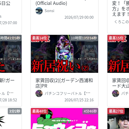
6日公
(Official Audio)
変！「
方」を
Sonsi
えます
s
2026/07/29 00:00
くろこ
7/29 07:00
6時間41分3秒
最高14位
10時間13分34秒
最高15位
新!ガー
家賃回収(2)[ガーデン西浦和
家賃回
店]PR
ード大山
ブ無双】
パチンコフリーバトル【サブ無双】
パチ
7/28 18:52
2026/07/25 22:16
3分2秒
最高48位
4分46秒
最高27位