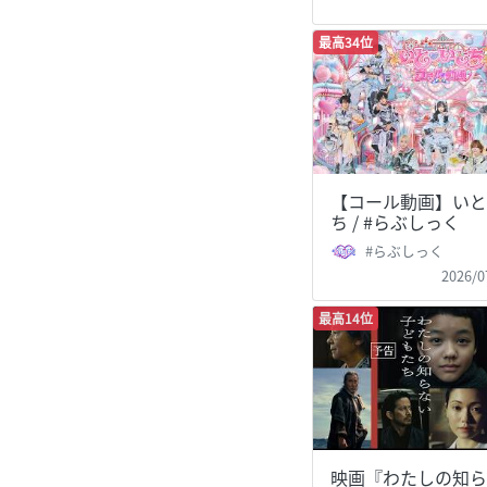
最高34位
【コール動画】いと
ち / #らぶしっく
#らぶしっく
2026/0
最高14位
映画『わたしの知ら