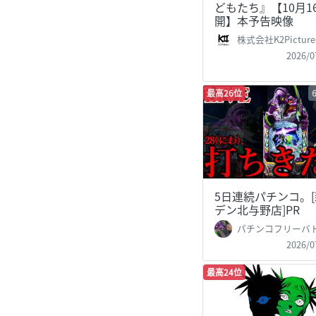
どもたち』【10月1
開】本予告映像
株式会社K2Picture
2026/0
最高26位
5日連続パチンコ。[
デン北与野店]PR
パチンコフリーバトル【サ
2026/0
最高24位