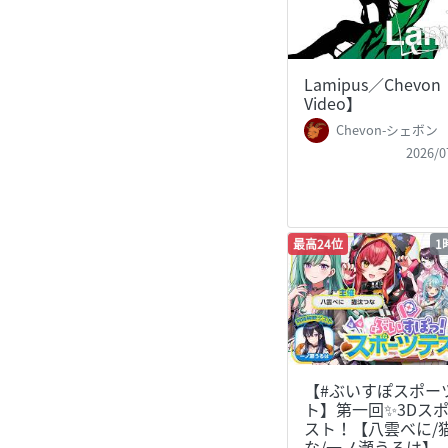
Lamipus／Chevon
Video】
Chevon-シェボン
2026/0
最高24位
1
【#ぶいすぽスポー
ト】第一回✨3Dス
スト！【八雲べに/
な/一ノ瀬うるは】