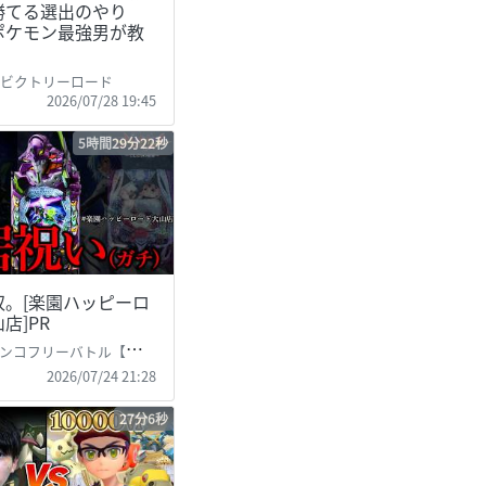
勝てる選出のやり
ポケモン最強男が教
！
のビクトリーロード
2026/07/28 19:45
5時間29分22秒
収。[楽園ハッピーロ
店]PR
ンコフリーバトル【サブ無双】
2026/07/24 21:28
27分6秒