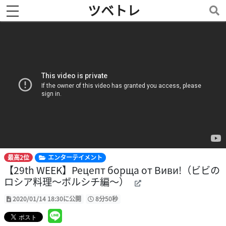
ツベトレ
toggle navigation
最高2位
エンターテイメント
【29th WEEK】Рецепт борща от Виви!（ビビの
ロシア料理～ボルシチ編～）
2020/01/14 18:30に公開
8分50秒