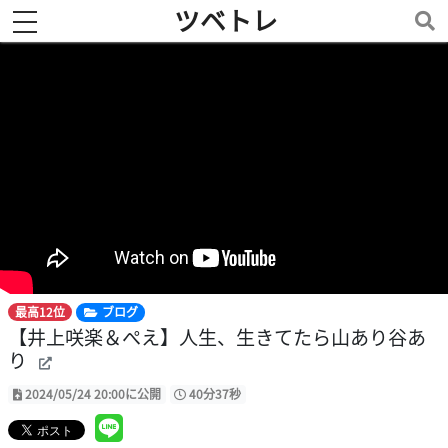
ツベトレ
toggle navigation
最高12位
ブログ
【井上咲楽＆ぺえ】人生、生きてたら山あり谷あ
り
2024/05/24 20:00に公開
40分37秒