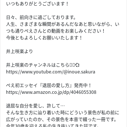
いつもありがとうございます！
日々、前向きに過ごしております。
人生、さまざまな瞬間があるんだなあと思いながら、い
つも通りぺえさんとの動画をお楽しみください！
今後ともよろしくお願いいたします！
井上咲楽より
井上咲楽のチャンネルはこちら💁‍♀️💞
https://www.youtube.com/@inoue.sakura
ぺえ初エッセイ『退屈の愛し方』発売中！
https://www.amazon.co.jp/dp/4046055308
退屈な自分を愛し、許して…
そんな生き方に辿り着いた時にどういう景色が私の前に
広がっていたのか、その景色を本音で綴った一冊です。
今年30歳を迎える私の生き抜いてきた証です。