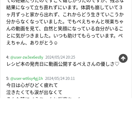
ての妊娠だったのですごく嬉しかったのですが、残念な
結果になって立ち直れずにいます。体調も崩していて３
ヶ月ずっと家から出れず、これからどう生きていこうか
分からなくなっていました。でもぺえちゃんと咲楽ちゃ
んの動画を見て、自然と笑顔になっている自分がいるこ
とに気がつきました。いつも助けてもらっています。ぺ
えちゃん、ありがとう☺️
4:
@user-zw3ex6es8y
2024/05/24 20:25
レシピ本の発売日に動画公開するぺえさんの優しさ♡
5:
@user-wt6sy4gj1h
2024/05/24 20:11
今日は心がひどく疲れて
泣きたくても涙が出なくて
そんな時にぺえちゃんと咲楽ちゃん
嬉しいかぎりです😊
6:
@user-dk3ul9bp6p
2024/05/24 21:35
ぺえちゃん。私の話になりますが先日16年寄り添った愛