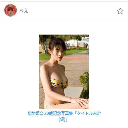
ぺえ
菊地姫奈 20歳記念写真集「タイトル未定
(仮)」