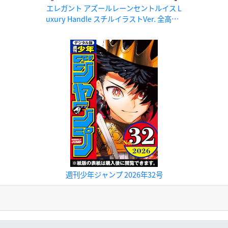
エレガント アズールレーンセントルイス L
uxury Handle スチルイラストVer. 全高約1
60mm（台座含む） PVC、ABS製1/7スケ
ール塗装済み完成品フィギュア
週刊少年ジャンプ 2026年32号