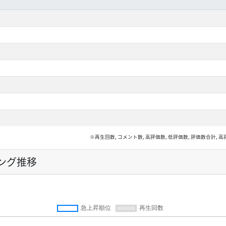
※再生回数, コメント数, 高評価数, 低評価数, 評価数合計
ング推移