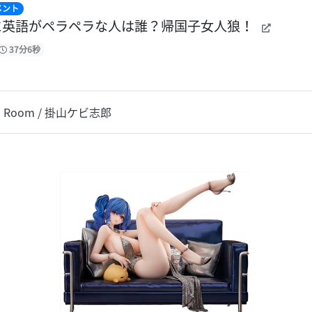
メント
に英語がペラペラな人は誰？帰国子女人狼！
37分6秒
lish Room / 掛山ケビ志郎