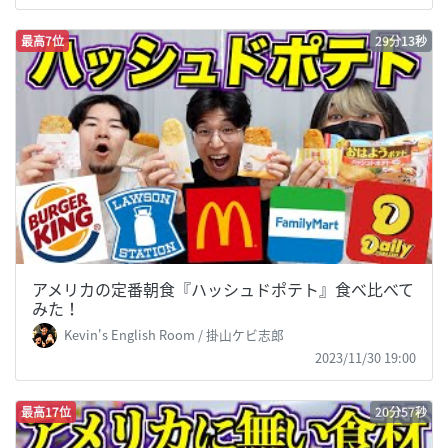
最高7位
29分13秒
アメリカの定番朝食『ハッシュドポテト』食べ比べて
みた！
Kevin's English Room / 掛山ケビ志郎
2023/11/30 19:00
最高17位
20分57秒