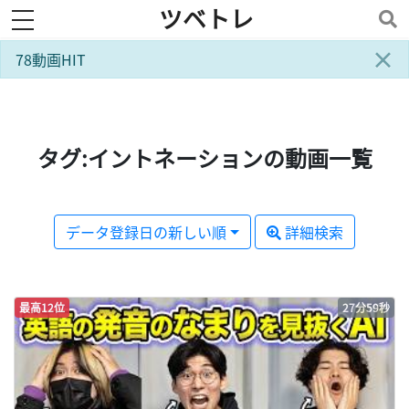
ツベトレ
toggle navigation
×
78動画HIT
タグ:イントネーションの動画一覧
データ登録日の新しい順
詳細検索
最高12位
27分59秒