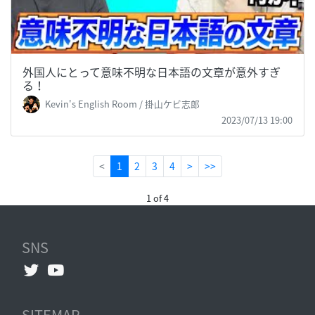
外国人にとって意味不明な日本語の文章が意外すぎ
る！
Kevin's English Room / 掛山ケビ志郎
2023/07/13 19:00
(current)
<
1
2
3
4
>
>>
1 of 4
SNS
SITEMAP