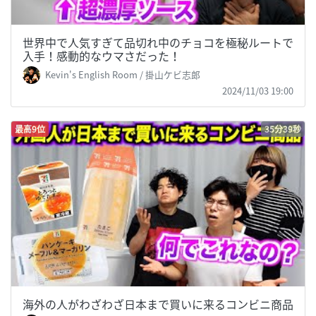
世界中で人気すぎて品切れ中のチョコを極秘ルートで
入手！感動的なウマさだった！
Kevin's English Room / 掛山ケビ志郎
2024/11/03 19:00
最高9位
35分39秒
海外の人がわざわざ日本まで買いに来るコンビニ商品