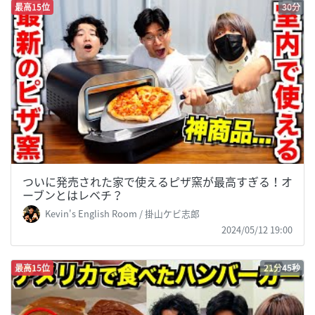
最高15位
30分
ついに発売された家で使えるピザ窯が最高すぎる！オ
ーブンとはレベチ？
Kevin's English Room / 掛山ケビ志郎
2024/05/12 19:00
最高15位
21分45秒