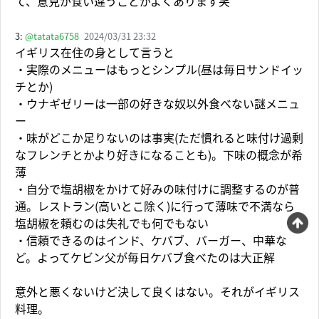
て、意見が食い違うことがよくあります笑
3:
@tatata6758
2024/03/31 23:32
イギリス在住の身として言うと
・実際のメニューはもっとシンプル(昼は毎日サンドイッ
チとか)
・ウナギゼリーは一部の好きな奴以外食べない謎メニュ
ー
・味がどこか足りないのは事実(ただ慣れると味付け過剰
なフレンチとかより好きになることも)。下味の概念が希
薄
・自分で塩胡椒をかけて好みの味付けに調整するのが普
通。レストラン(高いとこ除く)に行って薄味で不満なら
塩胡椒を頼むのは失礼でも何でもない
・信頼できるのはインド、ケバブ、バーガー、中華な
ど。よってケビン父が毎日ケバブ食べたのは大正解
意外と悪くないけど決して良くはない。それがイギリス
料理。